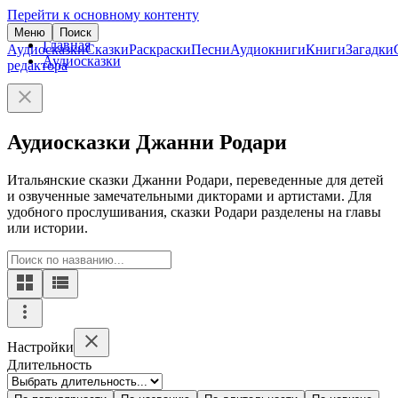
Перейти к основному контенту
Меню
Поиск
Главная
Аудиосказки
Сказки
Раскраски
Песни
Аудиокниги
Книги
Загадки
Аудиосказки
редактора
Аудиосказки Джанни Родари
Итальянские сказки Джанни Родари, переведенные для детей
и озвученные замечательными дикторами и артистами. Для
удобного прослушивания, сказки Родари разделены на главы
или истории.
Настройки
Длительность