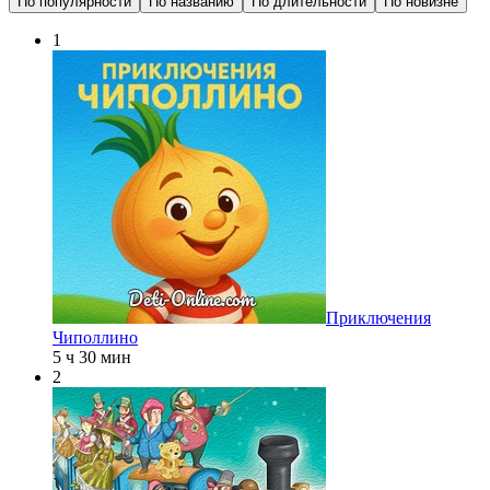
По популярности
По названию
По длительности
По новизне
1
Приключения
Чиполлино
5 ч 30 мин
2