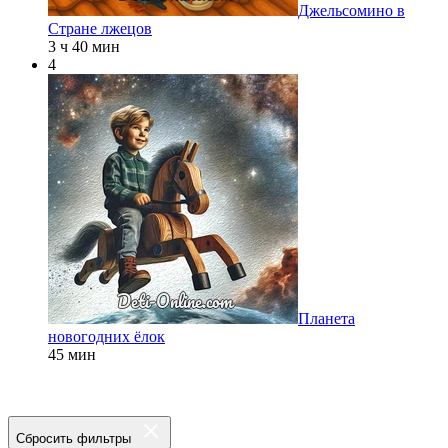
Джельсомино в
Стране лжецов
3 ч 40 мин
4
Планета
новогодних ёлок
45 мин
Сбросить фильтры