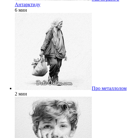
Антарктиду
6 мин
Про металлолом
2 мин