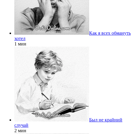
Как я всех обмануть
хотел
1 мин
Был не крайний
случай
2 мин