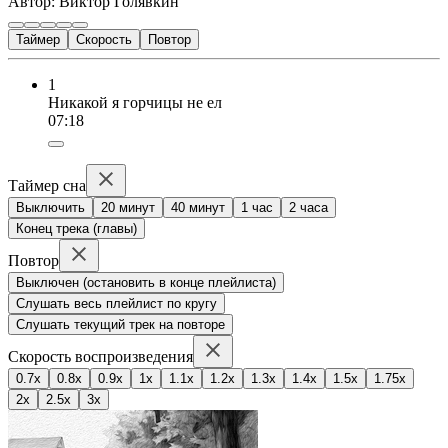
Автор: Виктор Голявкин
Таймер
Скорость
Повтор
1
Никакой я горчицы не ел
07:18
Таймер сна
Выключить
20 минут
40 минут
1 час
2 часа
Конец трека (главы)
Повтор
Выключен (остановить в конце плейлиста)
Слушать весь плейлист по кругу
Слушать текущий трек на повторе
Скорость воспроизведения
0.7x
0.8x
0.9x
1x
1.1x
1.2x
1.3x
1.4x
1.5x
1.75x
2x
2.5x
3x