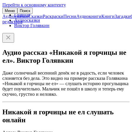
Перейти к основному контенту
Меню
Поиск
Главная
Аудиосказки
Сказки
Раскраски
Песни
Аудиокниги
Книги
Загадки
Аудиосказки
редактора
Виктор Голявкин
Аудио рассказ «Никакой я горчицы не
ел». Виктор Голявкин
Даже солнечный весенний денёк не в радость, если человек
слоняется без дела. Это видно на примере рассказа Голявкина
«Никакой я горчицы не ел» — слушать историю прогульщика
будет поучительно. Мальчик не пошёл в школу и теперь ему
скучно, грустно и неловко.
Никакой я горчицы не ел слушать
онлайн