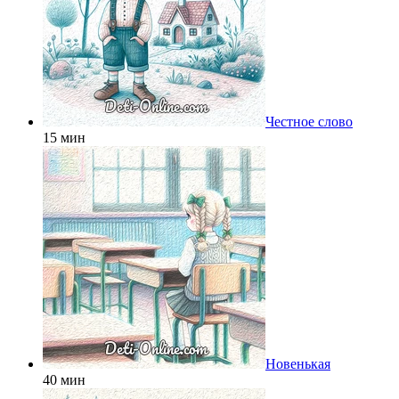
Честное слово
15 мин
Новенькая
40 мин