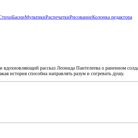
Стихи
Басни
Мультики
Распечатки
Рисование
Колонка редактора
и вдохновляющий рассказ Леонида Пантелеева о раненном солдат
акая история способна направлять разум и согревать душу.