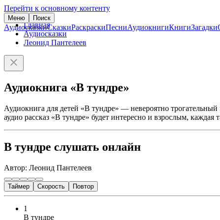
Перейти к основному контенту
Меню
Поиск
Главная
Аудиосказки
Сказки
Раскраски
Песни
Аудиокниги
Книги
Загадки
Аудиосказки
Леонид Пантелеев
Аудиокнига «В тундре»
Аудиокнига для детей «В тундре» — невероятно трогательный 
аудио рассказ «В тундре» будет интересно и взрослым, каждая т
В тундре слушать онлайн
Автор: Леонид Пантелеев
Таймер
Скорость
Повтор
1
В тундре