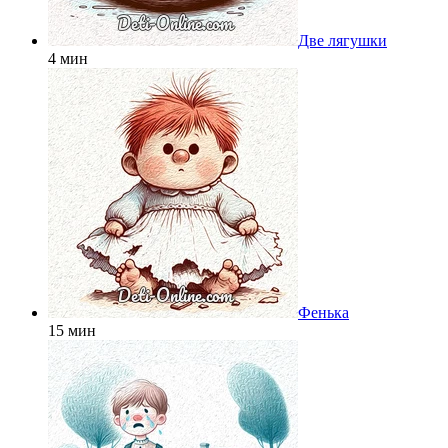
Две лягушки
4 мин
Фенька
15 мин