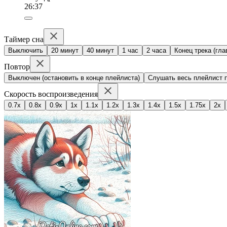
26:37
Таймер сна
Выключить
20 минут
40 минут
1 час
2 часа
Конец трека (гла
Повтор
Выключен (остановить в конце плейлиста)
Слушать весь плейлист п
Скорость воспроизведения
0.7x
0.8x
0.9x
1x
1.1x
1.2x
1.3x
1.4x
1.5x
1.75x
2x