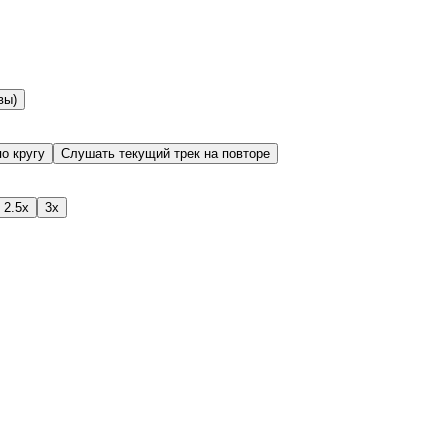
вы)
о кругу
Слушать текущий трек на повторе
2.5x
3x