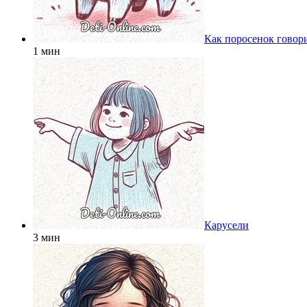
Как поросенок говор
1 мин
Карусели
3 мин