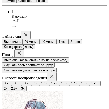
Таймер
Скорость
Повтор
1
Карусели
03:11
Таймер сна
Выключить
20 минут
40 минут
1 час
2 часа
Конец трека (главы)
Повтор
Выключен (остановить в конце плейлиста)
Слушать весь плейлист по кругу
Слушать текущий трек на повторе
Скорость воспроизведения
0.7x
0.8x
0.9x
1x
1.1x
1.2x
1.3x
1.4x
1.5x
1.75x
2x
2.5x
3x