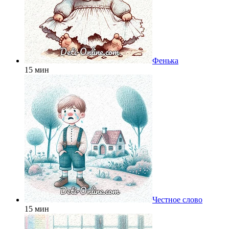
Фенька
15 мин
Честное слово
15 мин