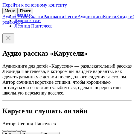
Перейти к основному контенту
Меню
Поиск
Главная
Аудиосказки
Сказки
Раскраски
Песни
Аудиокниги
Книги
Загадки
Аудиосказки
редактора
Леонид Пантелеев
Аудио рассказ «Карусели»
Аудиокнига для детей «Карусели» — развлекательный рассказ
Леонида Пантелеева, в котором вы найдёте варианты, как
сделать разминку с детьми после долгого сидения за столом.
Автор сочинил короткие стишки, чтобы хорошенько
потянуться и счастливо улыбнуться, сделать перерыв или
школьную переменку веселее.
Карусели слушать онлайн
Автор: Леонид Пантелеев