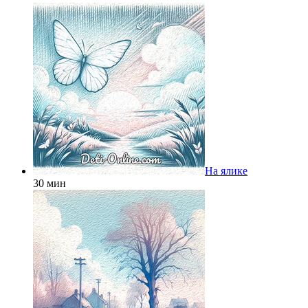
На ялике
30 мин