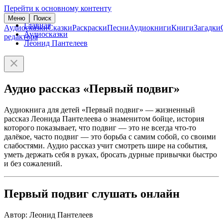
Перейти к основному контенту
Меню
Поиск
Главная
Аудиосказки
Сказки
Раскраски
Песни
Аудиокниги
Книги
Загадки
Аудиосказки
редактора
Леонид Пантелеев
Аудио рассказ «Первый подвиг»
Аудиокнига для детей «Первый подвиг» — жизненный
рассказ Леонида Пантелеева о знаменитом бойце, история
которого показывает, что подвиг — это не всегда что-то
далёкое, часто подвиг — это борьба с самим собой, со своими
слабостями. Аудио рассказ учит смотреть шире на события,
уметь держать себя в руках, бросать дурные привычки быстро
и без сожалений.
Первый подвиг слушать онлайн
Автор: Леонид Пантелеев