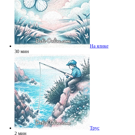
На ялике
30 мин
Трус
2 мин