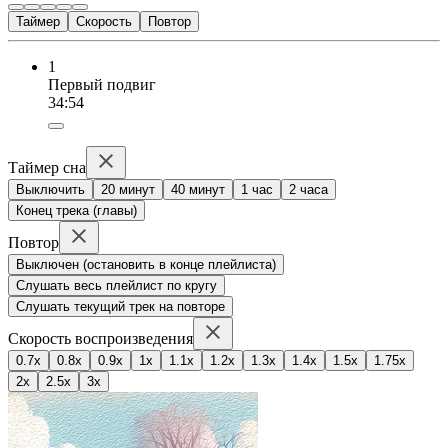
Таймер
Скорость
Повтор
1
Первый подвиг
34:54
Таймер сна
Выключить
20 минут
40 минут
1 час
2 часа
Конец трека (главы)
Повтор
Выключен (остановить в конце плейлиста)
Слушать весь плейлист по кругу
Слушать текущий трек на повторе
Скорость воспроизведения
0.7x
0.8x
0.9x
1x
1.1x
1.2x
1.3x
1.4x
1.5x
1.75x
2x
2.5x
3x