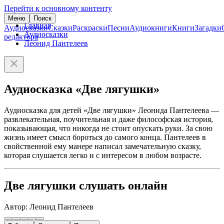
Перейти к основному контенту
Меню
Поиск
Главная
Аудиосказки
Сказки
Раскраски
Песни
Аудиокниги
Книги
Загадки
Аудиосказки
редактора
Леонид Пантелеев
Аудиосказка «Две лягушки»
Аудиосказка для детей «Две лягушки» Леонида Пантелеева —
развлекательная, поучительная и даже философская история,
показывающая, что никогда не стоит опускать руки. За свою
жизнь имеет смысл бороться до самого конца. Пантелеев в
свойственной ему манере написал замечательную сказку,
которая слушается легко и с интересом в любом возрасте.
Две лягушки слушать онлайн
Автор: Леонид Пантелеев