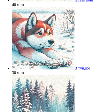
Новенькая
40 мин
В тундре
30 мин