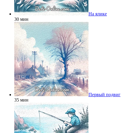
На ялике
30 мин
Первый подвиг
35 мин