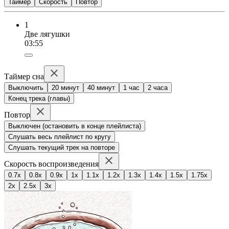
Таймер
Скорость
Повтор
1
Две лягушки
03:55
Таймер сна
Выключить
20 минут
40 минут
1 час
2 часа
Конец трека (главы)
Повтор
Выключен (остановить в конце плейлиста)
Слушать весь плейлист по кругу
Слушать текущий трек на повторе
Скорость воспроизведения
0.7x
0.8x
0.9x
1x
1.1x
1.2x
1.3x
1.4x
1.5x
1.75x
2x
2.5x
3x