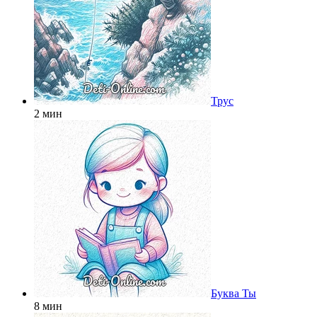
Трус
2 мин
Буква Ты
8 мин