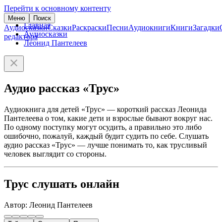
Перейти к основному контенту
Меню
Поиск
Главная
Аудиосказки
Сказки
Раскраски
Песни
Аудиокниги
Книги
Загадки
Аудиосказки
редактора
Леонид Пантелеев
Аудио рассказ «Трус»
Аудиокнига для детей «Трус» — короткий рассказ Леонида
Пантелеева о том, какие дети и взрослые бывают вокруг нас.
По одному поступку могут осудить, а правильно это либо
ошибочно, пожалуй, каждый будит судить по себе. Слушать
аудио рассказ «Трус» — лучше понимать то, как трусливый
человек выглядит со стороны.
Трус слушать онлайн
Автор: Леонид Пантелеев