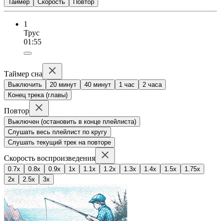
Таймер
Скорость
Повтор
1
Трус
01:55
Таймер сна
Выключить
20 минут
40 минут
1 час
2 часа
Конец трека (главы)
Повтор
Выключен (остановить в конце плейлиста)
Слушать весь плейлист по кругу
Слушать текущий трек на повторе
Скорость воспроизведения
0.7x
0.8x
0.9x
1x
1.1x
1.2x
1.3x
1.4x
1.5x
1.75x
2x
2.5x
3x