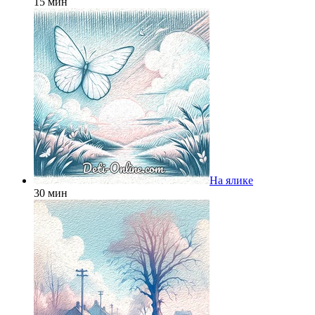
15 мин
На ялике
30 мин