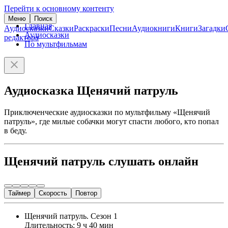
Перейти к основному контенту
Меню
Поиск
Главная
Аудиосказки
Сказки
Раскраски
Песни
Аудиокниги
Книги
Загадки
Аудиосказки
редактора
По мультфильмам
Аудиосказка Щенячий патруль
Приключенческие аудиосказки по мультфильму «Щенячий
патруль», где милые собачки могут спасти любого, кто попал
в беду.
Щенячий патруль слушать онлайн
Таймер
Скорость
Повтор
Щенячий патруль. Сезон 1
Длительность: 9 ч 40 мин