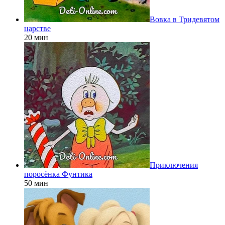
Вовка в Тридевятом
царстве
20 мин
Приключения
поросёнка Фунтика
50 мин