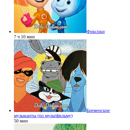
Фиксики
7 ч 10 мин
Бременские
музыканты (по мультфильму)
50 мин