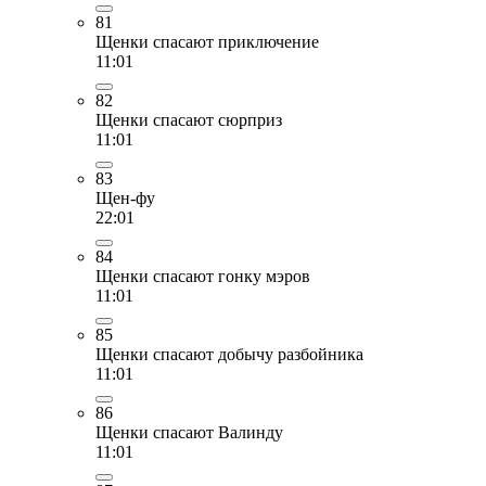
81
Щенки спасают приключение
11:01
82
Щенки спасают сюрприз
11:01
83
Щен-фу
22:01
84
Щенки спасают гонку мэров
11:01
85
Щенки спасают добычу разбойника
11:01
86
Щенки спасают Валинду
11:01