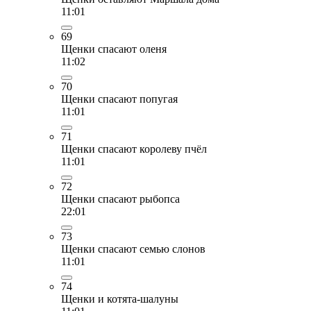
11:01
69
Щенки спасают оленя
11:02
70
Щенки спасают попугая
11:01
71
Щенки спасают королеву пчёл
11:01
72
Щенки спасают рыбопса
22:01
73
Щенки спасают семью слонов
11:01
74
Щенки и котята-шалуны