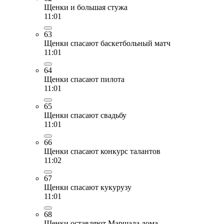
Щенки и большая стужа
11:01
63
Щенки спасают баскетбольный матч
11:01
64
Щенки спасают пилота
11:01
65
Щенки спасают свадьбу
11:01
66
Щенки спасают конкурс талантов
11:02
67
Щенки спасают кукурузу
11:01
68
Щенки оставляют Маршала дома