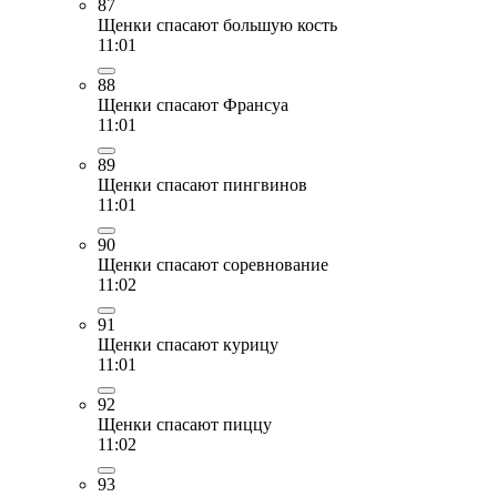
87
Щенки спасают большую кость
11:01
88
Щенки спасают Франсуа
11:01
89
Щенки спасают пингвинов
11:01
90
Щенки спасают соревнование
11:02
91
Щенки спасают курицу
11:01
92
Щенки спасают пиццу
11:02
93