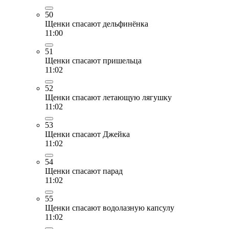
50
Щенки спасают дельфинёнка
11:00
51
Щенки спасают пришельца
11:02
52
Щенки спасают летающую лягушку
11:02
53
Щенки спасают Джейка
11:02
54
Щенки спасают парад
11:02
55
Щенки спасают водолазную капсулу
11:02