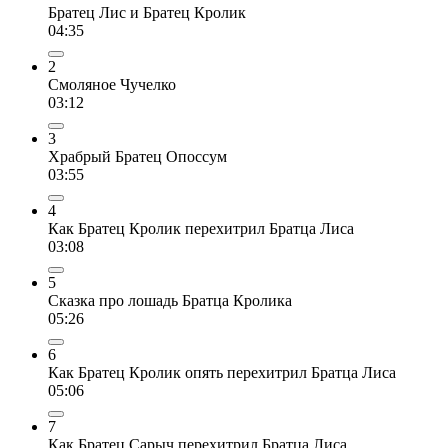
Братец Лис и Братец Кролик
04:35
2
Смоляное Чучелко
03:12
3
Храбрый Братец Опоссум
03:55
4
Как Братец Кролик перехитрил Братца Лиса
03:08
5
Сказка про лошадь Братца Кролика
05:26
6
Как Братец Кролик опять перехитрил Братца Лиса
05:06
7
Как Братец Сарыч перехитрил Братца Лиса