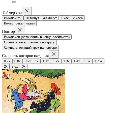
Таймер сна
Выключить
20 минут
40 минут
1 час
2 часа
Конец трека (главы)
Повтор
Выключен (остановить в конце плейлиста)
Слушать весь плейлист по кругу
Слушать текущий трек на повторе
Скорость воспроизведения
0.7x
0.8x
0.9x
1x
1.1x
1.2x
1.3x
1.4x
1.5x
1.75x
2x
2.5x
3x