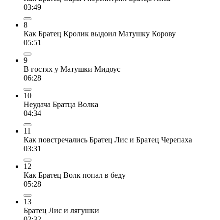
03:49
8
Как Братец Кролик выдоил Матушку Корову
05:51
9
В гостях у Матушки Мидоус
06:28
10
Неудача Братца Волка
04:34
11
Как повстречались Братец Лис и Братец Черепаха
03:31
12
Как Братец Волк попал в беду
05:28
13
Братец Лис и лягушки
02:32