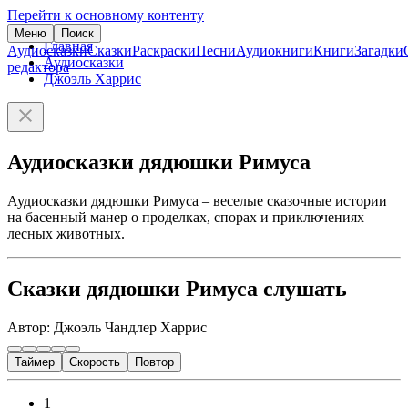
Перейти к основному контенту
Меню
Поиск
Главная
Аудиосказки
Сказки
Раскраски
Песни
Аудиокниги
Книги
Загадки
Аудиосказки
редактора
Джоэль Харрис
Аудиосказки дядюшки Римуса
Аудиосказки дядюшки Римуса – веселые сказочные истории
на басенный манер о проделках, спорах и приключениях
лесных животных.
Сказки дядюшки Римуса слушать
Автор: Джоэль Чандлер Харрис
Таймер
Скорость
Повтор
1