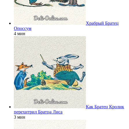
Храбрый Братец
Опоссум
4 мин
Как Братец Кролик
перехитрил Братца Лиса
3 мин