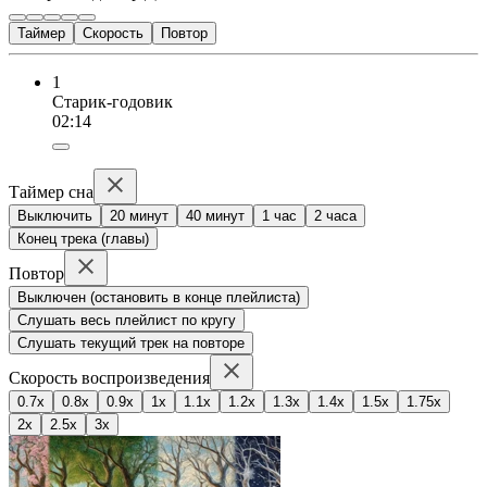
Таймер
Скорость
Повтор
1
Старик-годовик
02:14
Таймер сна
Выключить
20 минут
40 минут
1 час
2 часа
Конец трека (главы)
Повтор
Выключен (остановить в конце плейлиста)
Слушать весь плейлист по кругу
Слушать текущий трек на повторе
Скорость воспроизведения
0.7x
0.8x
0.9x
1x
1.1x
1.2x
1.3x
1.4x
1.5x
1.75x
2x
2.5x
3x