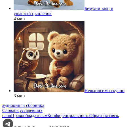
Безухий заяц и
ушастый цыплёнок
4 мин
Невыносимо скучно
3 мин
аудиокниги сборника
Словарь устаревших
слов
Правообладателям
Конфиденциальность
Обратная связь