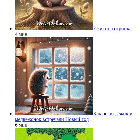
Ёжикина скрипка
4 мин
Как ослик, ёжик и
медвежонок встречали Новый год
6 мин