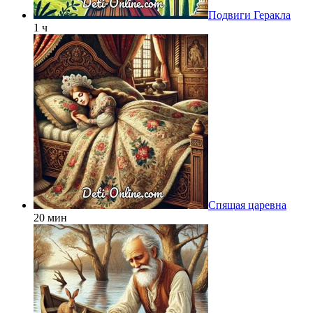
Подвиги Геракла
1 ч
Спящая царевна
20 мин