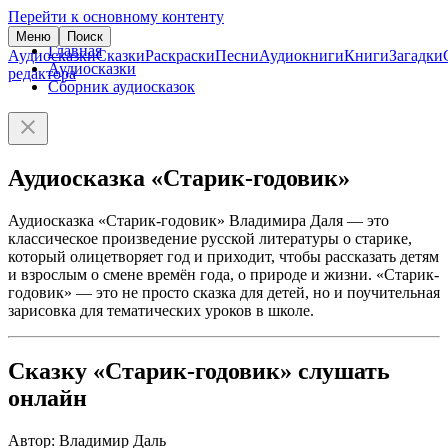
Перейти к основному контенту
Меню
Поиск
Главная
Аудиосказки
Сказки
Раскраски
Песни
Аудиокниги
Книги
Загадки
Аудиосказки
редактора
Сборник аудиосказок
Аудиосказка «Старик-годовик»
Аудиосказка «Старик-годовик» Владимира Даля — это
классическое произведение русской литературы о старике,
который олицетворяет год и приходит, чтобы рассказать детям
и взрослым о смене времён года, о природе и жизни. «Старик-
годовик» — это не просто сказка для детей, но и поучительная
зарисовка для тематических уроков в школе.
Сказку «Старик-годовик» слушать
онлайн
Автор: Владимир Даль