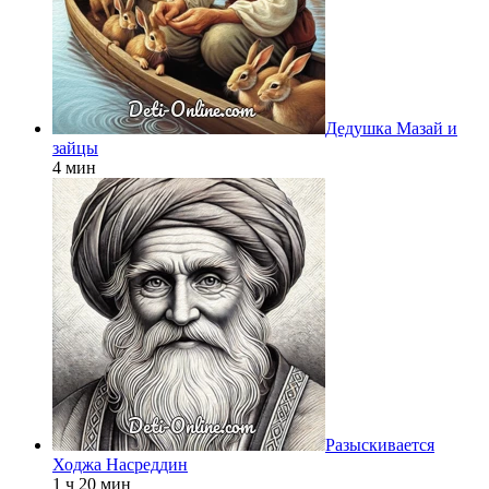
Дедушка Мазай и
зайцы
4 мин
Разыскивается
Ходжа Насреддин
1 ч 20 мин