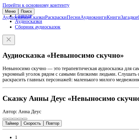
Перейти к основному контенту
Меню
Поиск
Главная
Аудиосказки
Сказки
Раскраски
Песни
Аудиокниги
Книги
Загадки
Аудиосказки
Сборник аудиосказок
Аудиосказка «Невыносимо скучно»
Невыносимо скучно — это терапевтическая аудиосказка для сам
укромный уголок рядом с самыми близкими людьми. Слушать ска
раскрасить главных персонажей: маленького милого медвежонк
Сказку Анны Деус «Невыносимо скучно
Автор: Анна Деус
Таймер
Скорость
Повтор
1