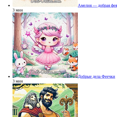
Амелия — добрая фея
3 мин
Добрые дела Феечки
3 мин