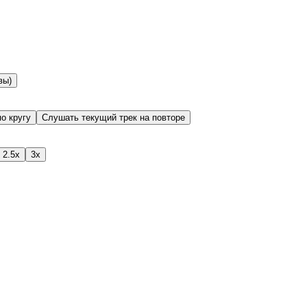
вы)
о кругу
Слушать текущий трек на повторе
2.5x
3x