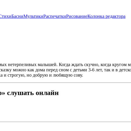
Стихи
Басни
Мультики
Распечатки
Рисование
Колонка редактора
ых нетерпеливых малышей. Когда ждать скучно, когда кругом мн
зку можно как дома перед сном с детьми 3-6 лет, так и в детск
а и строгую, но добрую и любящую сову.
» слушать онлайн