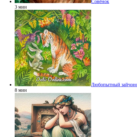
Совёнок
3 мин
Любопытный зайчон
8 мин