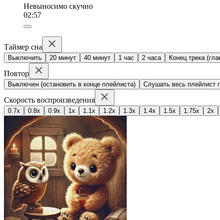
Невыносимо скучно
02:57
Таймер сна
Выключить
20 минут
40 минут
1 час
2 часа
Конец трека (гла
Повтор
Выключен (остановить в конце плейлиста)
Слушать весь плейлист п
Скорость воспроизведения
0.7x
0.8x
0.9x
1x
1.1x
1.2x
1.3x
1.4x
1.5x
1.75x
2x