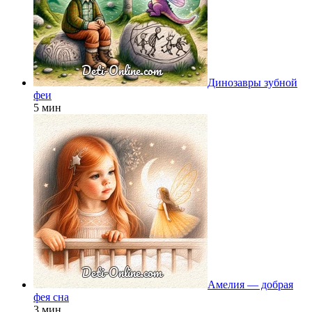
Динозавры зубной
феи
5 мин
Амелия — добрая
фея сна
3 мин