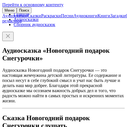
Перейти к основному контенту
Меню
Поиск
Главная
Аудиосказки
Сказки
Раскраски
Песни
Аудиокниги
Книги
Загадки
Аудиосказки
редактора
Сборник аудиосказок
Аудиосказка «Новогодний подарок
Снегурочки»
Аудиосказка Новогодний подарок Снегурочки — это
настоящая жемчужина детской литературы. Ее содержание и
посыл несут в себе глубокий смысл и учат нас быть лучше и
делать наш мир добрее. Благодаря этой прекрасной
аудиосказке мы осознаем важность добрых дел и того, что
радость можно найти в самых простых и искренних моментах
жизни.
Сказка Новогодний подарок
Снегурочки слушать