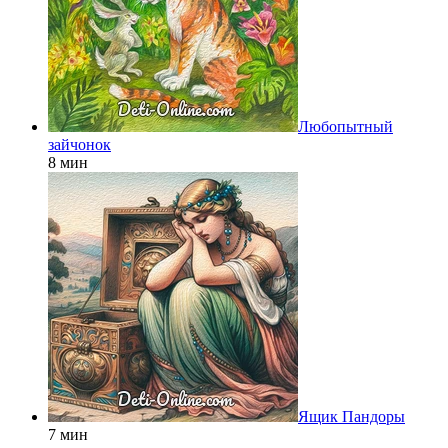
Любопытный
зайчонок
8 мин
Ящик Пандоры
7 мин