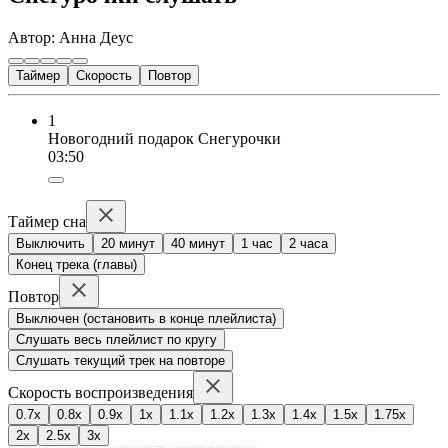
Автор: Анна Деус
Таймер
Скорость
Повтор
1
Новогодний подарок Снегурочки
03:50
Таймер сна
Выключить
20 минут
40 минут
1 час
2 часа
Конец трека (главы)
Повтор
Выключен (остановить в конце плейлиста)
Слушать весь плейлист по кругу
Слушать текущий трек на повторе
Скорость воспроизведения
0.7x
0.8x
0.9x
1x
1.1x
1.2x
1.3x
1.4x
1.5x
1.75x
2x
2.5x
3x