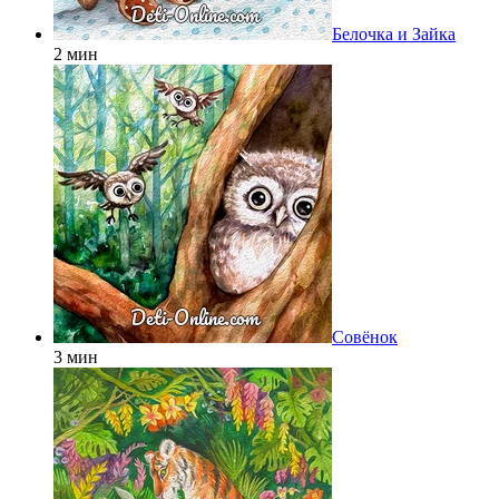
Белочка и Зайка
2 мин
Совёнок
3 мин