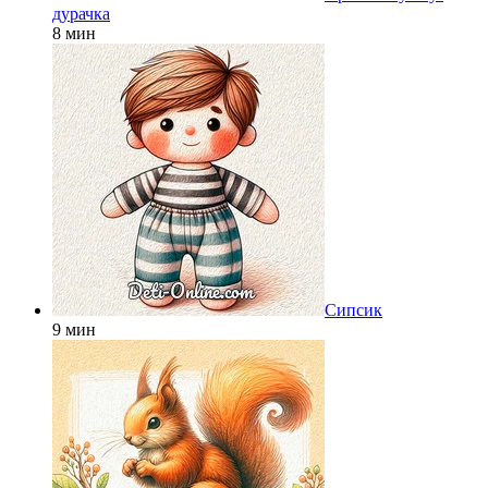
дурачка
8 мин
Сипсик
9 мин