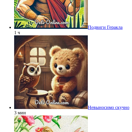
Подвиги Геракла
1 ч
Невыносимо скучно
3 мин