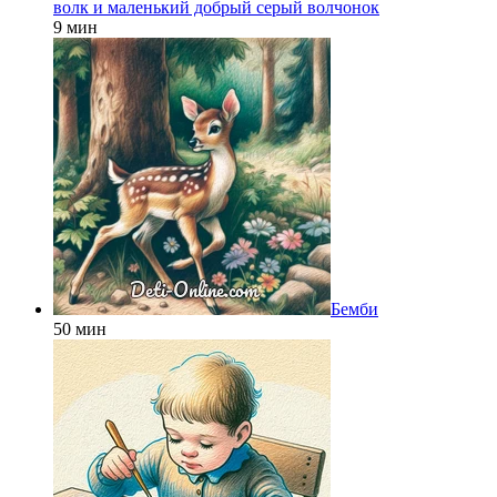
волк и маленький добрый серый волчонок
9 мин
Бемби
50 мин