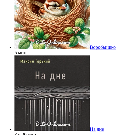
Воробьишко
5 мин
На дне
3 ч 20 мин