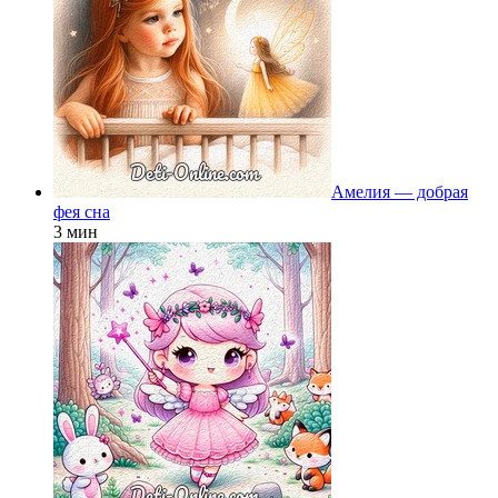
Амелия — добрая
фея сна
3 мин