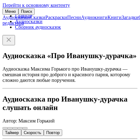
Перейти к основному контенту
Меню
Поиск
Главная
Аудиосказки
Сказки
Раскраски
Песни
Аудиокниги
Книги
Загадки
Аудиосказки
редактора
Сборник аудиосказок
Аудиосказка «Про Иванушку-дурачка»
Аудиосказка Максима Горького про Иванушку-дурачка —
смешная история про доброго и красивого парня, которому
сложно даются любые поручения.
Аудиосказка про Иванушку-дурачка
слушать онлайн
Автор: Максим Горький
Таймер
Скорость
Повтор