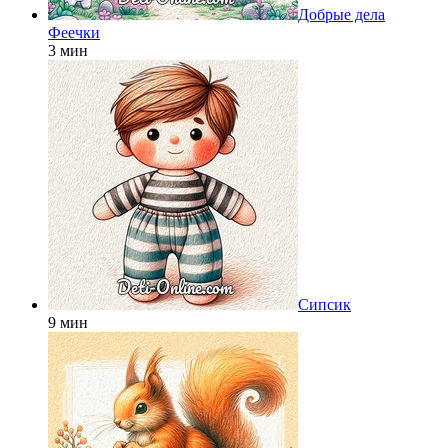
Добрые дела
Феечки
3 мин
Сипсик
9 мин