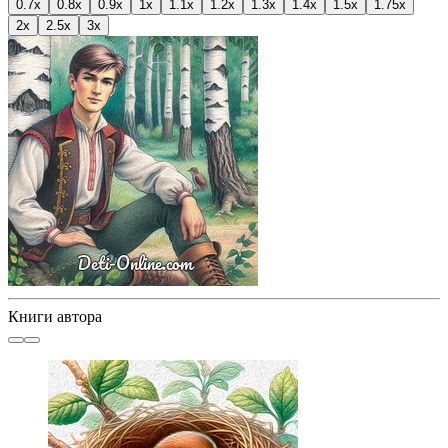
0.7x
0.8x
0.9x
1x
1.1x
1.2x
1.3x
1.4x
1.5x
1.75x
2x
2.5x
3x
Книги автора