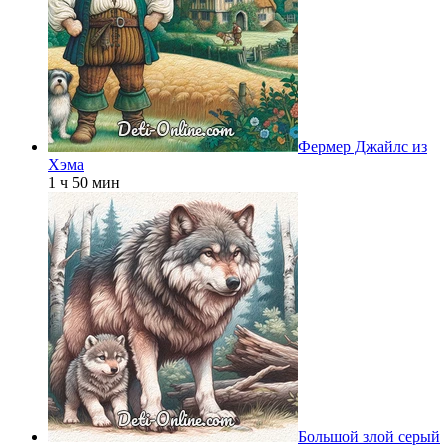
Фермер Джайлс из
Хэма
1 ч 50 мин
Большой злой серый