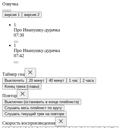
Озвучка
версия 1
версия 2
1
Про Иванушку-дурачка
07:30
1
Про Иванушку-дурачка
07:42
Таймер сна
Выключить
20 минут
40 минут
1 час
2 часа
Конец трека (главы)
Повтор
Выключен (остановить в конце плейлиста)
Слушать весь плейлист по кругу
Слушать текущий трек на повторе
Скорость воспроизведения