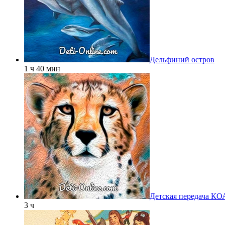
Дельфиний остров
1 ч 40 мин
Детская передача К
3 ч