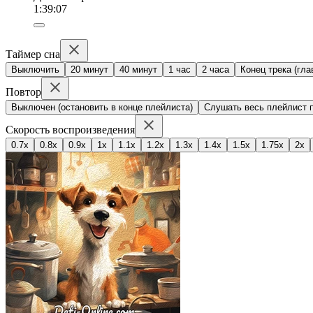
1:39:07
Таймер сна
Выключить
20 минут
40 минут
1 час
2 часа
Конец трека (гла
Повтор
Выключен (остановить в конце плейлиста)
Слушать весь плейлист п
Скорость воспроизведения
0.7x
0.8x
0.9x
1x
1.1x
1.2x
1.3x
1.4x
1.5x
1.75x
2x