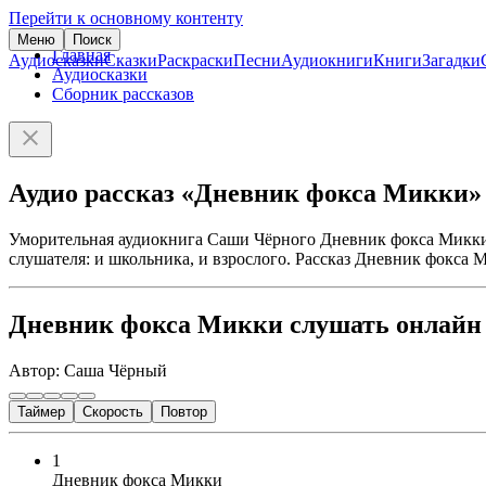
Перейти к основному контенту
Меню
Поиск
Главная
Аудиосказки
Сказки
Раскраски
Песни
Аудиокниги
Книги
Загадки
Аудиосказки
Сборник рассказов
Аудио рассказ «Дневник фокса Микки»
Уморительная аудиокнига Саши Чёрного Дневник фокса Микки п
слушателя: и школьника, и взрослого. Рассказ Дневник фокса М
Дневник фокса Микки слушать онлайн
Автор: Саша Чёрный
Таймер
Скорость
Повтор
1
Дневник фокса Микки