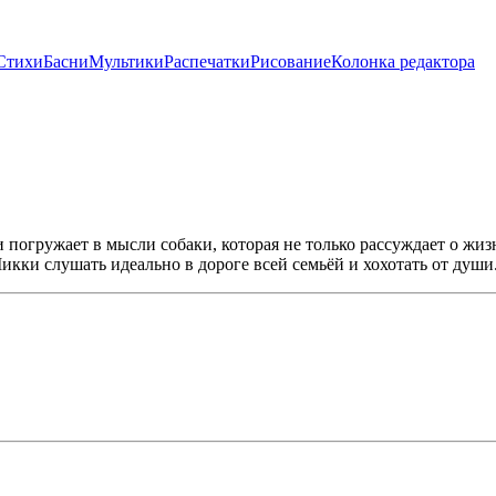
Стихи
Басни
Мультики
Распечатки
Рисование
Колонка редактора
огружает в мысли собаки, которая не только рассуждает о жиз
икки слушать идеально в дороге всей семьёй и хохотать от души