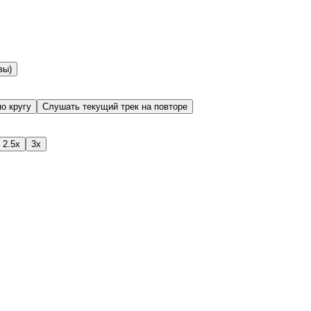
вы)
о кругу
Слушать текущий трек на повторе
2.5x
3x