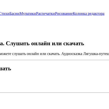
Стихи
Басни
Мультики
Распечатки
Рисование
Колонка редактора
а. Слушать онлайн или скачать
ожете слушать онлайн или скачать. Аудиосказка Лягушка-путеш
шать