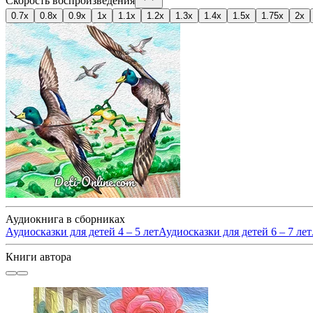
Скорость воспроизведения
0.7x
0.8x
0.9x
1x
1.1x
1.2x
1.3x
1.4x
1.5x
1.75x
2x
Аудиокнига в сборниках
Аудиосказки для детей 4 – 5 лет
Аудиосказки для детей 6 – 7 лет
Книги автора