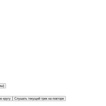
вы)
о кругу
Слушать текущий трек на повторе