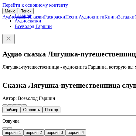
Перейти к основному контенту
Меню
Поиск
Главная
Аудиосказки
Сказки
Раскраски
Песни
Аудиокниги
Книги
Загадки
Аудиосказки
Всеволод Гаршин
Аудио сказка Лягушка-путешественниц
Лягушка-путешественница - аудиокнига Гаршина, которую вы м
Сказка Лягушка-путешественница слу
Автор: Всеволод Гаршин
Таймер
Скорость
Повтор
Озвучка
версия 1
версия 2
версия 3
версия 4