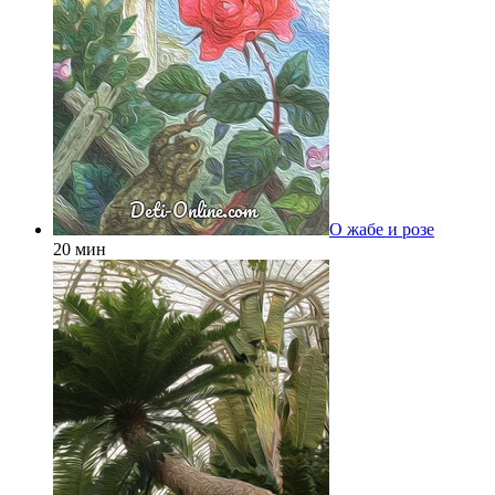
О жабе и розе
20 мин