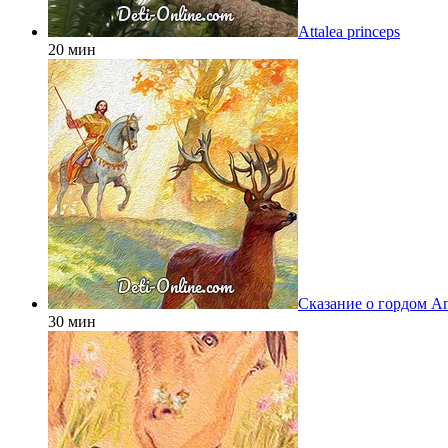
Attalea princeps
20 мин
Сказание о гордом А
30 мин