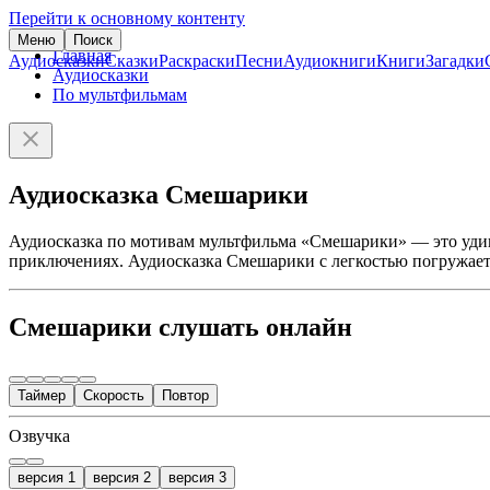
Перейти к основному контенту
Меню
Поиск
Главная
Аудиосказки
Сказки
Раскраски
Песни
Аудиокниги
Книги
Загадки
Аудиосказки
По мультфильмам
Аудиосказка Смешарики
Аудиосказка по мотивам мультфильма «Смешарики» — это удив
приключениях. Аудиосказка Смешарики с легкостью погружает 
Смешарики слушать онлайн
Таймер
Скорость
Повтор
Озвучка
версия 1
версия 2
версия 3