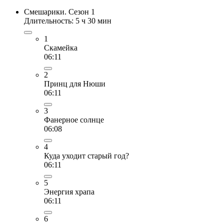
Смешарики. Сезон 1
Длительность: 5 ч 30 мин
1
Скамейка
06:11
2
Принц для Нюши
06:11
3
Фанерное солнце
06:08
4
Куда уходит старый год?
06:11
5
Энергия храпа
06:11
6