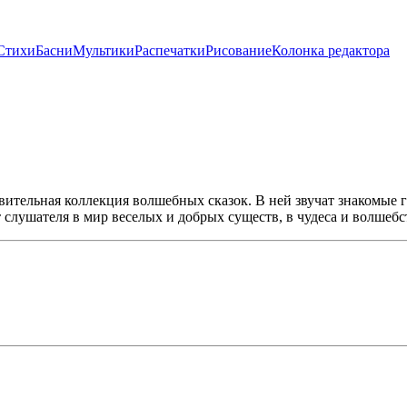
Стихи
Басни
Мультики
Распечатки
Рисование
Колонка редактора
ительная коллекция волшебных сказок. В ней звучат знакомые 
слушателя в мир веселых и добрых существ, в чудеса и волшебс