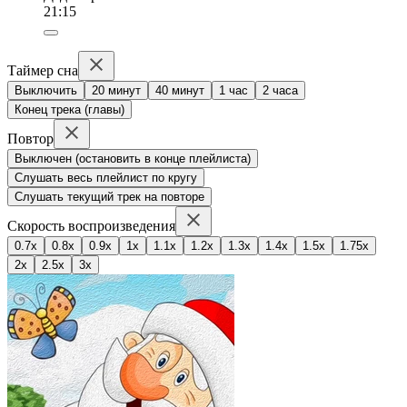
21:15
Таймер сна
Выключить
20 минут
40 минут
1 час
2 часа
Конец трека (главы)
Повтор
Выключен (остановить в конце плейлиста)
Слушать весь плейлист по кругу
Слушать текущий трек на повторе
Скорость воспроизведения
0.7x
0.8x
0.9x
1x
1.1x
1.2x
1.3x
1.4x
1.5x
1.75x
2x
2.5x
3x