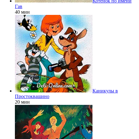
Котёнок по имени
Гав
40 мин
Каникулы в
Простоквашино
20 мин