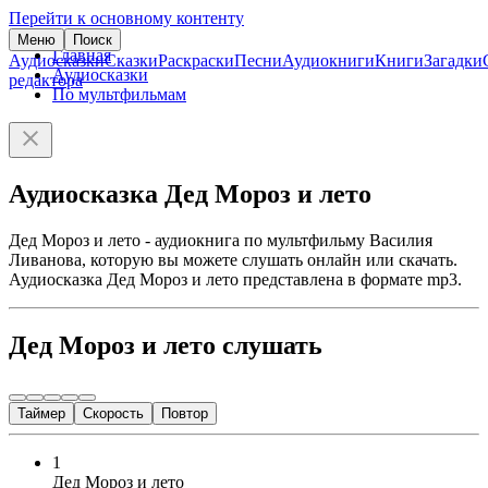
Перейти к основному контенту
Меню
Поиск
Главная
Аудиосказки
Сказки
Раскраски
Песни
Аудиокниги
Книги
Загадки
Аудиосказки
редактора
По мультфильмам
Аудиосказка Дед Мороз и лето
Дед Мороз и лето - аудиокнига по мультфильму Василия
Ливанова, которую вы можете слушать онлайн или скачать.
Аудиосказка Дед Мороз и лето представлена в формате mp3.
Дед Мороз и лето слушать
Таймер
Скорость
Повтор
1
Дед Мороз и лето