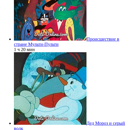
Происшествие в
стране Мульти-Пульти
1 ч 20 мин
Дед Мороз и серый
волк