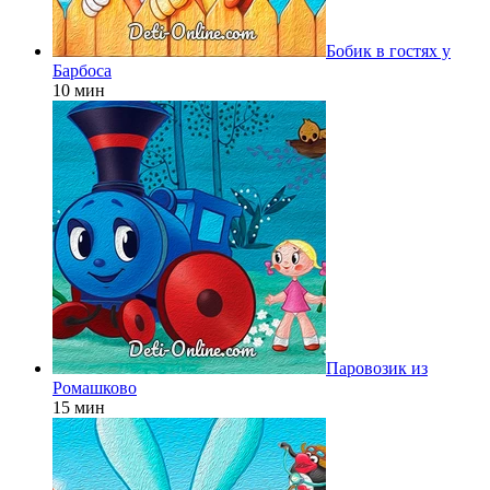
Бобик в гостях у
Барбоса
10 мин
Паровозик из
Ромашково
15 мин