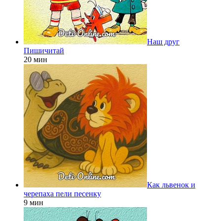
Наш друг
Пишичитай
20 мин
Как львенок и
черепаха пели песенку
9 мин