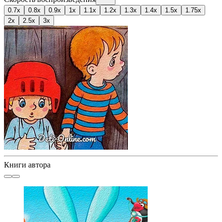
0.7x
0.8x
0.9x
1x
1.1x
1.2x
1.3x
1.4x
1.5x
1.75x
2x
2.5x
3x
Книги автора