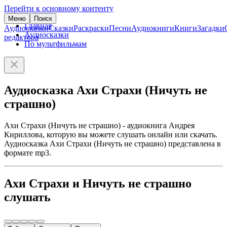
Перейти к основному контенту
Меню
Поиск
Главная
Аудиосказки
Сказки
Раскраски
Песни
Аудиокниги
Книги
Загадки
Аудиосказки
редактора
По мультфильмам
Аудиосказка Ахи Страхи (Ничуть не
страшно)
Ахи Страхи (Ничуть не страшно) - аудиокнига Андрея
Кириллова, которую вы можете слушать онлайн или скачать.
Аудиосказка Ахи Страхи (Ничуть не страшно) представлена в
формате mp3.
Ахи Страхи и Ничуть не страшно
слушать