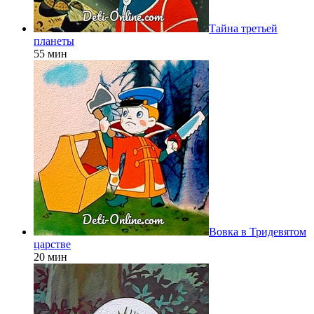
Тайна третьей
планеты
55 мин
Вовка в Тридевятом
царстве
20 мин