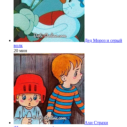
Дед Мороз и серый
волк
20 мин
Ахи Страхи