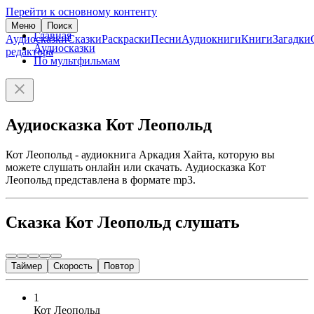
Перейти к основному контенту
Меню
Поиск
Главная
Аудиосказки
Сказки
Раскраски
Песни
Аудиокниги
Книги
Загадки
Аудиосказки
редактора
По мультфильмам
Аудиосказка Кот Леопольд
Кот Леопольд - аудиокнига Аркадия Хайта, которую вы
можете слушать онлайн или скачать. Аудиосказка Кот
Леопольд представлена в формате mp3.
Сказка Кот Леопольд слушать
Таймер
Скорость
Повтор
1
Кот Леопольд