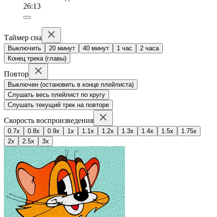
26:13
Таймер сна
Выключить
20 минут
40 минут
1 час
2 часа
Конец трека (главы)
Повтор
Выключен (остановить в конце плейлиста)
Слушать весь плейлист по кругу
Слушать текущий трек на повторе
Скорость воспроизведения
0.7x
0.8x
0.9x
1x
1.1x
1.2x
1.3x
1.4x
1.5x
1.75x
2x
2.5x
3x