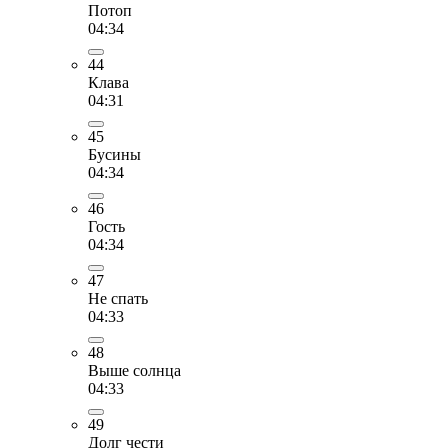
Потоп
04:34
44
Клава
04:31
45
Бусины
04:34
46
Гость
04:34
47
Не спать
04:33
48
Выше солнца
04:33
49
Долг чести