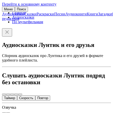
Перейти к основному контенту
Меню
Поиск
Главная
Аудиосказки
Сказки
Раскраски
Песни
Аудиокниги
Книги
Загадки
Аудиосказки
редактора
По мультфильмам
Аудиосказки Лунтик и его друзья
Сборник аудиосказок про Лунтика и его друзей в формате
удобного плейлиста.
Слушать аудиосказки Лунтик подряд
без остановки
Таймер
Скорость
Повтор
Озвучка