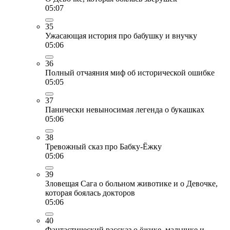
05:07
35
Ужасающая история про бабушку и внучку
05:06
36
Полный отчаяния миф об исторической ошибке
05:05
37
Панически невыносимая легенда о букашках
05:06
38
Тревожный сказ про Бабку-Ёжку
05:06
39
Зловещая Сага о больном животике и о Девочке,
которая боялась докторов
05:06
40
Фантастический рассказ о ёжике, мальчике и