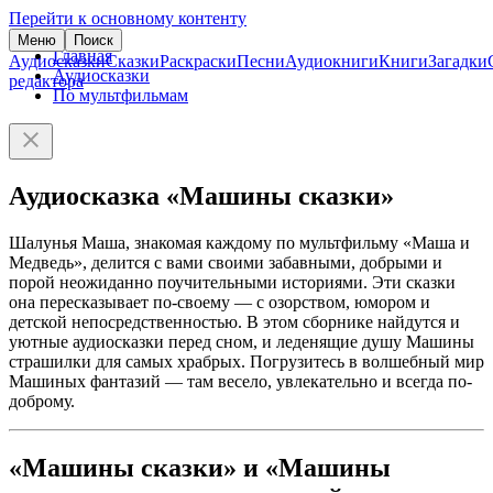
Перейти к основному контенту
Меню
Поиск
Главная
Аудиосказки
Сказки
Раскраски
Песни
Аудиокниги
Книги
Загадки
Аудиосказки
редактора
По мультфильмам
Аудиосказка «Машины сказки»
Шалунья Маша, знакомая каждому по мультфильму «Маша и
Медведь», делится с вами своими забавными, добрыми и
порой неожиданно поучительными историями. Эти сказки
она пересказывает по-своему — с озорством, юмором и
детской непосредственностью. В этом сборнике найдутся и
уютные аудиосказки перед сном, и леденящие душу Машины
страшилки для самых храбрых. Погрузитесь в волшебный мир
Машиных фантазий — там весело, увлекательно и всегда по-
доброму.
«Машины сказки» и «Машины