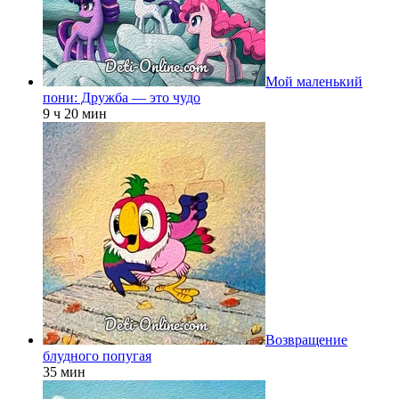
Мой маленький
пони: Дружба — это чудо
9 ч 20 мин
Возвращение
блудного попугая
35 мин