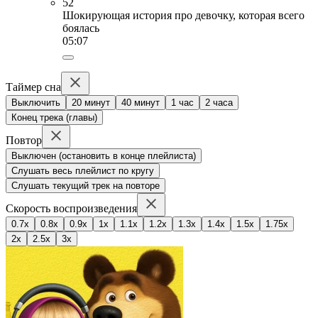
52
Шокирующая история про девочку, которая всего
боялась
05:07
Таймер сна
Выключить
20 минут
40 минут
1 час
2 часа
Конец трека (главы)
Повтор
Выключен (остановить в конце плейлиста)
Слушать весь плейлист по кругу
Слушать текущий трек на повторе
Скорость воспроизведения
0.7x
0.8x
0.9x
1x
1.1x
1.2x
1.3x
1.4x
1.5x
1.75x
2x
2.5x
3x