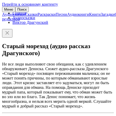
Перейти к основному контенту
Меню
Поиск
Главная
Аудиосказки
Сказки
Раскраски
Песни
Аудиокниги
Книги
Загадки
Аудиосказки
редактора
Виктор Драгунский
Старый мореход (аудио рассказ
Драгунского)
Не все люди выполняют свои обещания, как с удивлением
обнаруживает Дениска. Сюжет аудио-рассказа Драгунского
«Старый мореход» посвящен переживаниям мальчика; он не
может понять причины, по которым обманывают взрослые
люди. Этот кризис заставляет его задуматься, могут ли быть
оправдания для обмана. На помощь Дениске приходит
мудрый папа, который показывает ему, что обман может быть
во зло или во благо. Так Денис понимает, что жизнь
многообразна, и нельзя всех мерить одной меркой. Слушайте
мудрый и добрый рассказ «Старый мореход».