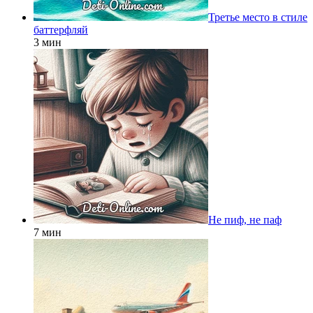
Третье место в стиле
баттерфляй
3 мин
Не пиф, не паф
7 мин