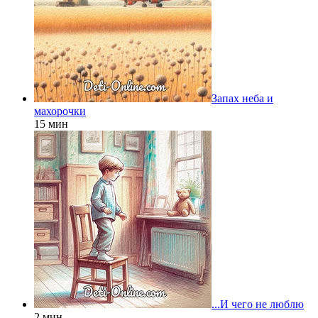
Запах неба и
махорочки
15 мин
...И чего не люблю
2 мин