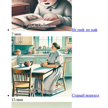
Не пиф, не паф
7 мин
Старый мореход
15 мин