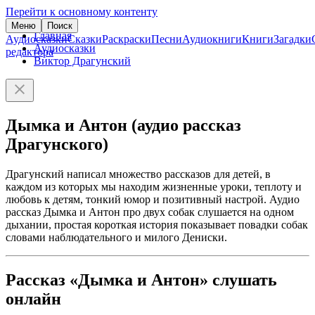
Перейти к основному контенту
Меню
Поиск
Главная
Аудиосказки
Сказки
Раскраски
Песни
Аудиокниги
Книги
Загадки
Аудиосказки
редактора
Виктор Драгунский
Дымка и Антон (аудио рассказ
Драгунского)
Драгунский написал множество рассказов для детей, в
каждом из которых мы находим жизненные уроки, теплоту и
любовь к детям, тонкий юмор и позитивный настрой. Аудио
рассказ Дымка и Антон про двух собак слушается на одном
дыхании, простая короткая история показывает повадки собак
словами наблюдательного и милого Дениски.
Рассказ «Дымка и Антон» слушать
онлайн