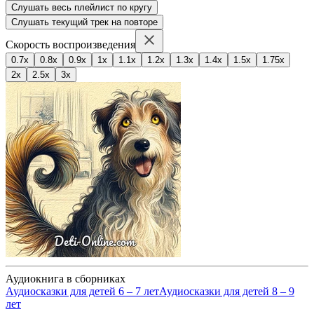
Слушать весь плейлист по кругу
Слушать текущий трек на повторе
Скорость воспроизведения
0.7x
0.8x
0.9x
1x
1.1x
1.2x
1.3x
1.4x
1.5x
1.75x
2x
2.5x
3x
Аудиокнига в сборниках
Аудиосказки для детей 6 – 7 лет
Аудиосказки для детей 8 – 9
лет