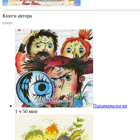
Книги автора
Папамамалогия
1 ч 50 мин