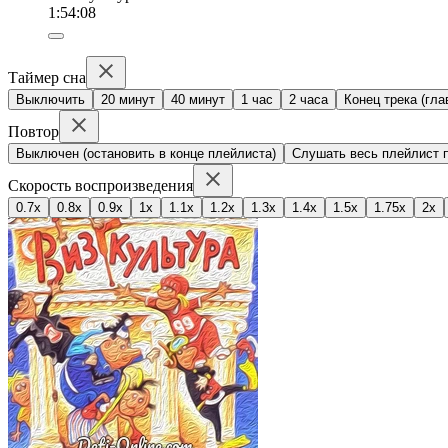
1:54:08
Таймер сна
Выключить
20 минут
40 минут
1 час
2 часа
Конец трека (гла
Повтор
Выключен (остановить в конце плейлиста)
Слушать весь плейлист п
Скорость воспроизведения
0.7x
0.8x
0.9x
1x
1.1x
1.2x
1.3x
1.4x
1.5x
1.75x
2x