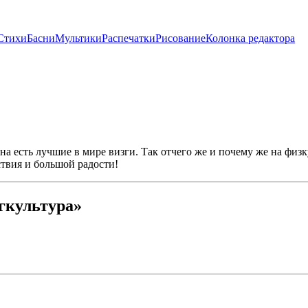
Стихи
Басни
Мультики
Распечатки
Рисование
Колонка редактора
на есть лучшие в мире визги. Так отчего же и почему же на физк
ствия и большой радости!
гкультура»