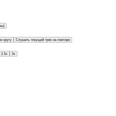
вы)
о кругу
Слушать текущий трек на повторе
2.5x
3x