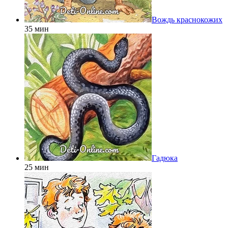
Вождь краснокожих
35 мин
Гадюка
25 мин