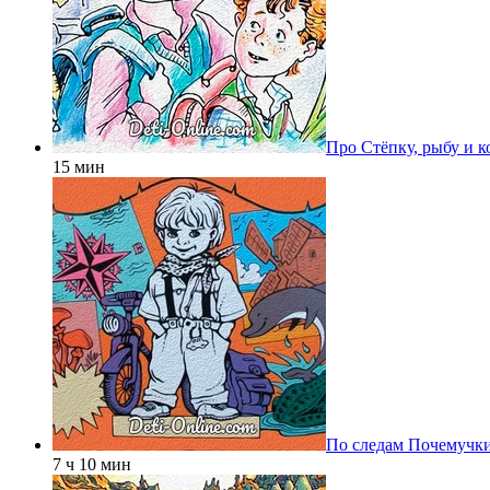
Про Стёпку, рыбу и к
15 мин
По следам Почемучк
7 ч 10 мин