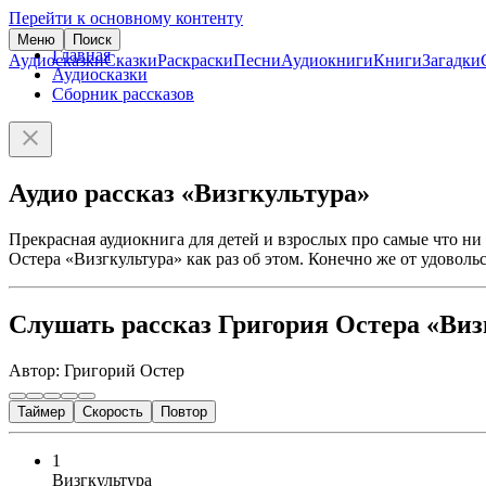
Перейти к основному контенту
Меню
Поиск
Главная
Аудиосказки
Сказки
Раскраски
Песни
Аудиокниги
Книги
Загадки
Аудиосказки
Сборник рассказов
Аудио рассказ «Визгкультура»
Прекрасная аудиокнига для детей и взрослых про самые что ни 
Остера «Визгкультура» как раз об этом. Конечно же от удоволь
Слушать рассказ Григория Остера «Виз
Автор: Григорий Остер
Таймер
Скорость
Повтор
1
Визгкультура