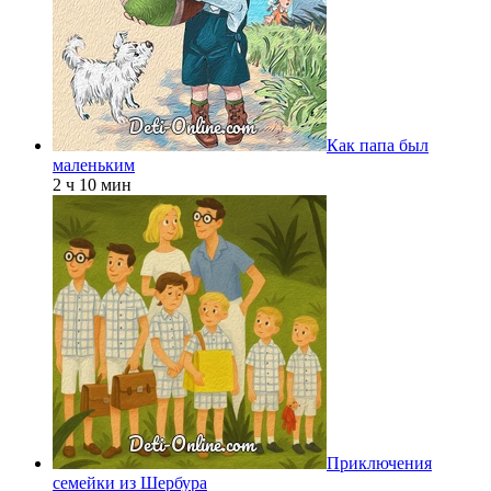
Как папа был
маленьким
2 ч 10 мин
Приключения
семейки из Шербура