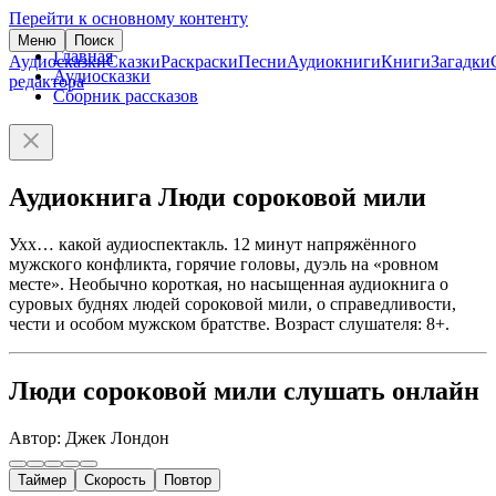
Перейти к основному контенту
Меню
Поиск
Главная
Аудиосказки
Сказки
Раскраски
Песни
Аудиокниги
Книги
Загадки
Аудиосказки
редактора
Сборник рассказов
Аудиокнига Люди сороковой мили
Ухх… какой аудиоспектакль. 12 минут напряжённого
мужского конфликта, горячие головы, дуэль на «ровном
месте». Необычно короткая, но насыщенная аудиокнига о
суровых буднях людей сороковой мили, о справедливости,
чести и особом мужском братстве. Возраст слушателя: 8+.
Люди сороковой мили слушать онлайн
Автор: Джек Лондон
Таймер
Скорость
Повтор