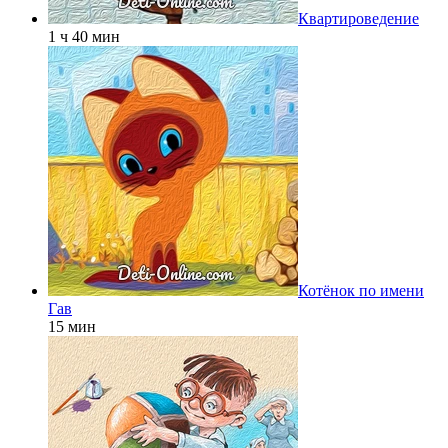
Квартироведение
1 ч 40 мин
Котёнок по имени
Гав
15 мин