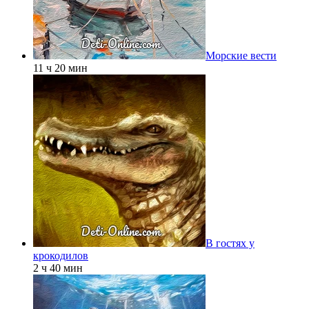
Морские вести
11 ч 20 мин
В гостях у
крокодилов
2 ч 40 мин