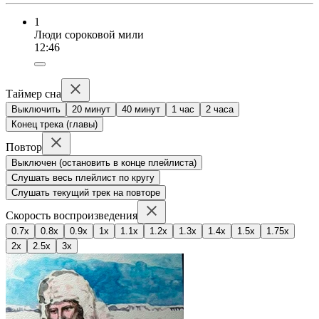
1
Люди сороковой мили
12:46
Таймер сна
Выключить
20 минут
40 минут
1 час
2 часа
Конец трека (главы)
Повтор
Выключен (остановить в конце плейлиста)
Слушать весь плейлист по кругу
Слушать текущий трек на повторе
Скорость воспроизведения
0.7x
0.8x
0.9x
1x
1.1x
1.2x
1.3x
1.4x
1.5x
1.75x
2x
2.5x
3x