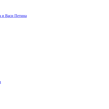
 и Васи Петина
и