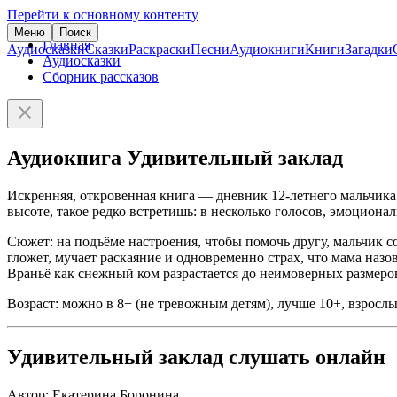
Перейти к основному контенту
Меню
Поиск
Главная
Аудиосказки
Сказки
Раскраски
Песни
Аудиокниги
Книги
Загадки
Аудиосказки
Сборник рассказов
Аудиокнига Удивительный заклад
Искренняя, откровенная книга — дневник 12-летнего мальчика
высоте, такое редко встретишь: в несколько голосов, эмоционал
Сюжет: на подъёме настроения, чтобы помочь другу, мальчик со
гложет, мучает раскаяние и одновременно страх, что мама наз
Враньё как снежный ком разрастается до неимоверных размеро
Возраст: можно в 8+ (не тревожным детям), лучше 10+, взрослы
Удивительный заклад слушать онлайн
Автор: Екатерина Боронина