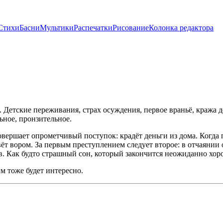
Стихи
Басни
Мультики
Распечатки
Рисование
Колонка редактора
. Детские переживания, страх осуждения, первое враньё, кража 
ьное, пронзительное.
вершает опрометчивый поступок: крадёт деньги из дома. Когда пе
овёт вором. За первым преступлением следует второе: в отчаяни
в. Как будто страшный сон, который закончится неожиданно хор
м тоже будет интересно.