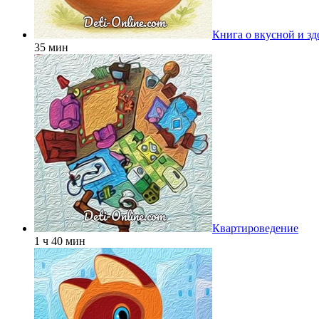
Книга о вкусной и з
35 мин
Квартироведение
1 ч 40 мин