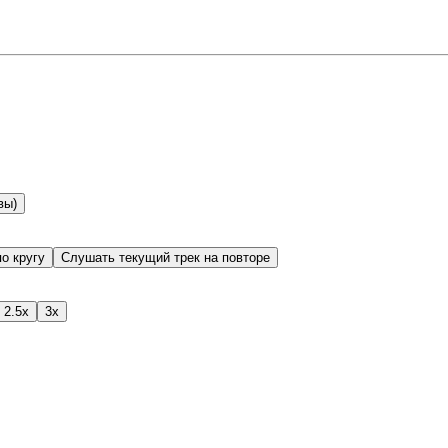
вы)
о кругу
Слушать текущий трек на повторе
2.5x
3x