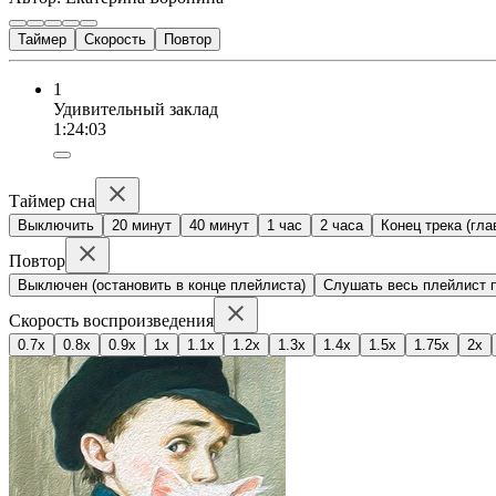
Таймер
Скорость
Повтор
1
Удивительный заклад
1:24:03
Таймер сна
Выключить
20 минут
40 минут
1 час
2 часа
Конец трека (гла
Повтор
Выключен (остановить в конце плейлиста)
Слушать весь плейлист п
Скорость воспроизведения
0.7x
0.8x
0.9x
1x
1.1x
1.2x
1.3x
1.4x
1.5x
1.75x
2x