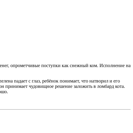
денег, опрометчивые поступки как снежный ком. Исполнение на
лена падает с глаз, ребёнок понимает, что натворил и его
и он принимает чудовищное решение заложить в ломбард кота.
ошо.