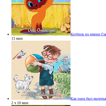
Котёнок по имени Га
15 мин
Как папа был малень
2 ч 10 мин