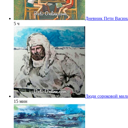
Дневник Пети Васина
5 ч
Люди сороковой мил
15 мин