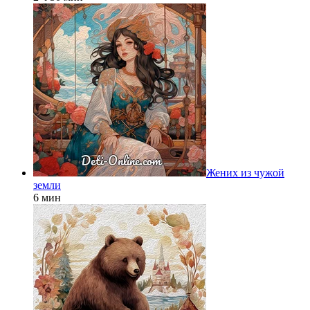
Жених из чужой
земли
6 мин