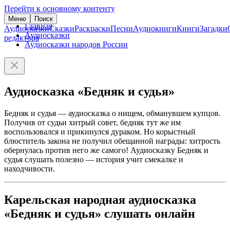
Перейти к основному контенту
Меню
Поиск
Главная
Аудиосказки
Сказки
Раскраски
Песни
Аудиокниги
Книги
Загадки
Аудиосказки
редактора
Аудиосказки народов России
Аудиосказка «Бедняк и судья»
Бедняк и судья — аудиосказка о нищем, обманувшем купцов.
Получив от судьи хитрый совет, бедняк тут же им
воспользовался и прикинулся дураком. Но корыстный
блюститель закона не получил обещанной награды: хитрость
обернулась против него же самого! Аудиосказку Бедняк и
судья слушать полезно — история учит смекалке и
находчивости.
Карельская народная аудиосказка
«Бедняк и судья» слушать онлайн