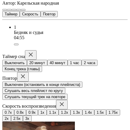
Автор: Карельская народная
Таймер
Скорость
Повтор
1
Бедняк и судья
04:55
Таймер сна
Выключить
20 минут
40 минут
1 час
2 часа
Конец трека (главы)
Повтор
Выключен (остановить в конце плейлиста)
Слушать весь плейлист по кругу
Слушать текущий трек на повторе
Скорость воспроизведения
0.7x
0.8x
0.9x
1x
1.1x
1.2x
1.3x
1.4x
1.5x
1.75x
2x
2.5x
3x