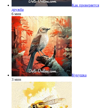
Как проверяется
дружба
6 мин
Кукушка
3 мин