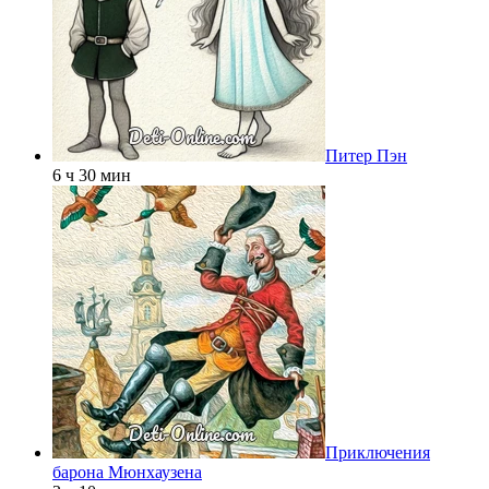
Питер Пэн
6 ч 30 мин
Приключения
барона Мюнхаузена