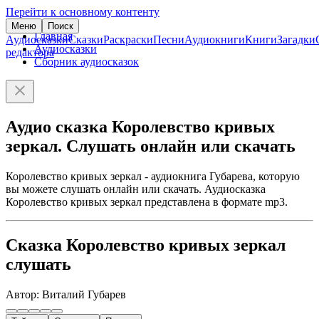
Перейти к основному контенту
Меню
Поиск
Главная
Аудиосказки
Сказки
Раскраски
Песни
Аудиокниги
Книги
Загадки
Аудиосказки
редактора
Сборник аудиосказок
Аудио сказка Королевство кривых
зеркал. Слушать онлайн или скачать
Королевство кривых зеркал - аудиокнига Губарева, которую
вы можете слушать онлайн или скачать. Аудиосказка
Королевство кривых зеркал представлена в формате mp3.
Сказка Королевство кривых зеркал
слушать
Автор: Виталий Губарев