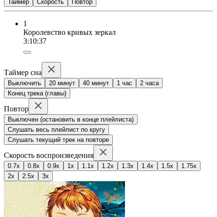
Таймер
Скорость
Повтор
1
Королевство кривых зеркал
3:10:37
Таймер сна
Выключить
20 минут
40 минут
1 час
2 часа
Конец трека (главы)
Повтор
Выключен (остановить в конце плейлиста)
Слушать весь плейлист по кругу
Слушать текущий трек на повторе
Скорость воспроизведения
0.7x
0.8x
0.9x
1x
1.1x
1.2x
1.3x
1.4x
1.5x
1.75x
2x
2.5x
3x