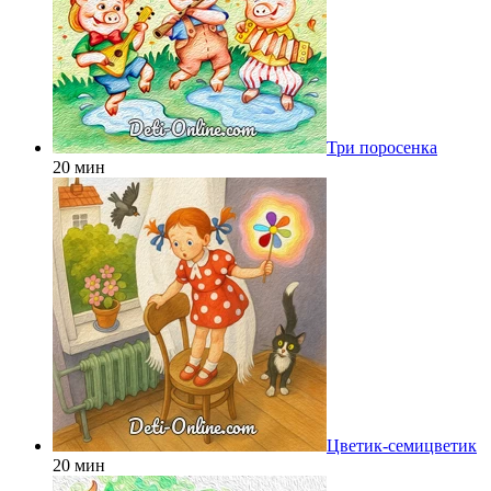
Три поросенка
20 мин
Цветик-семицветик
20 мин