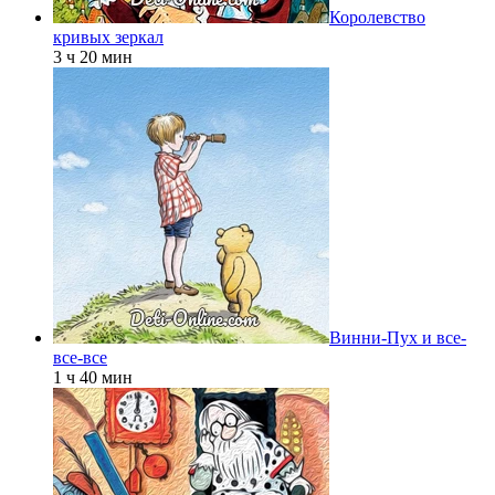
Королевство
кривых зеркал
3 ч 20 мин
Винни-Пух и все-
все-все
1 ч 40 мин