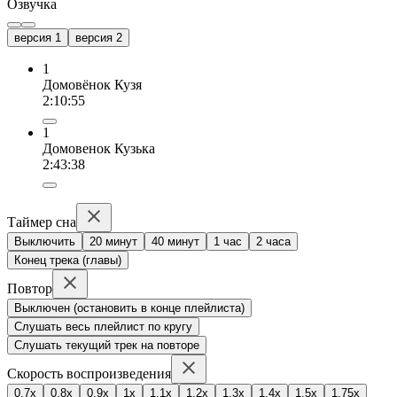
Озвучка
версия 1
версия 2
1
Домовёнок Кузя
2:10:55
1
Домовенок Кузька
2:43:38
Таймер сна
Выключить
20 минут
40 минут
1 час
2 часа
Конец трека (главы)
Повтор
Выключен (остановить в конце плейлиста)
Слушать весь плейлист по кругу
Слушать текущий трек на повторе
Скорость воспроизведения
0.7x
0.8x
0.9x
1x
1.1x
1.2x
1.3x
1.4x
1.5x
1.75x