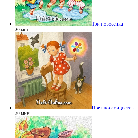
Три поросенка
20 мин
Цветик-семицветик
20 мин