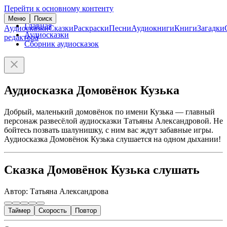
Перейти к основному контенту
Меню
Поиск
Главная
Аудиосказки
Сказки
Раскраски
Песни
Аудиокниги
Книги
Загадки
Аудиосказки
редактора
Сборник аудиосказок
Аудиосказка Домовёнок Кузька
Добрый, маленький домовёнок по имени Кузька — главный
персонаж развесёлой аудиосказки Татьяны Александровой. Не
бойтесь позвать шалунишку, с ним вас ждут забавные игры.
Аудиосказка Домовёнок Кузька слушается на одном дыхании!
Сказка Домовёнок Кузька слушать
Автор: Татьяна Александрова
Таймер
Скорость
Повтор