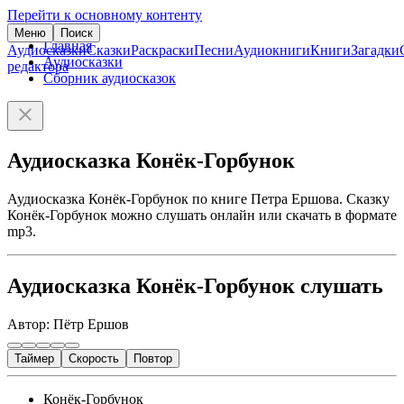
Перейти к основному контенту
Меню
Поиск
Главная
Аудиосказки
Сказки
Раскраски
Песни
Аудиокниги
Книги
Загадки
Аудиосказки
редактора
Сборник аудиосказок
Аудиосказка Конёк-Горбунок
Аудиосказка Конёк-Горбунок по книге Петра Ершова. Сказку
Конёк-Горбунок можно слушать онлайн или скачать в формате
mp3.
Аудиосказка Конёк-Горбунок слушать
Автор: Пётр Ершов
Таймер
Скорость
Повтор
Конёк-Горбунок