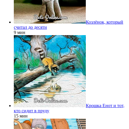
Козлёнок, который
считал до десяти
9 мин
Крошка Енот и тот,
кто сидит в пруду
15 мин