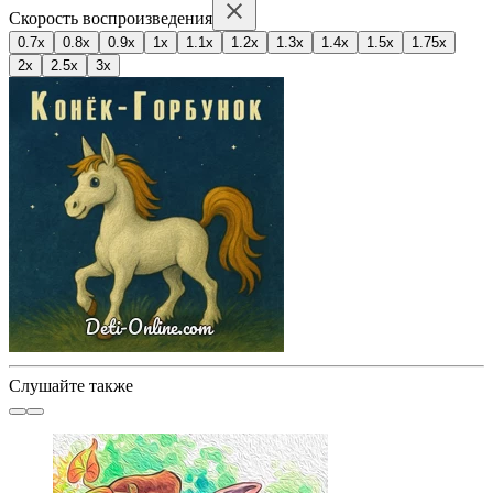
Скорость воспроизведения
0.7x
0.8x
0.9x
1x
1.1x
1.2x
1.3x
1.4x
1.5x
1.75x
2x
2.5x
3x
Слушайте также