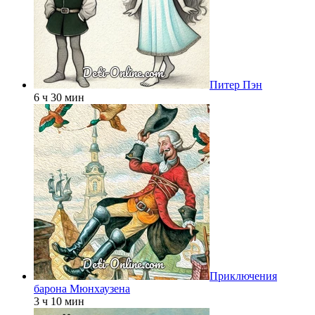
Питер Пэн
6 ч 30 мин
Приключения
барона Мюнхаузена
3 ч 10 мин