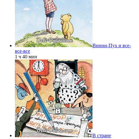
Винни-Пух и все-
все-все
1 ч 40 мин
В стране