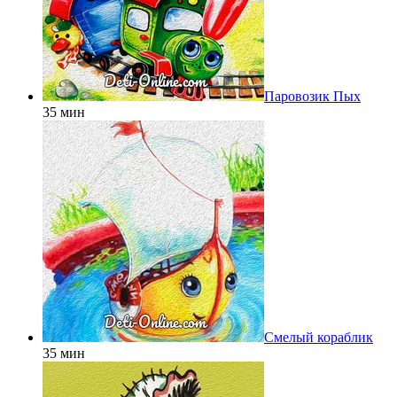
Паровозик Пых
35 мин
Смелый кораблик
35 мин