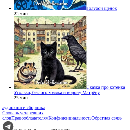
Голубой щенок
25 мин
Сказка про котенка
Уголька, беглого хомяка и ворону Матрёну
25 мин
аудиокниги сборника
Словарь устаревших
слов
Правообладателям
Конфиденциальность
Обратная связь