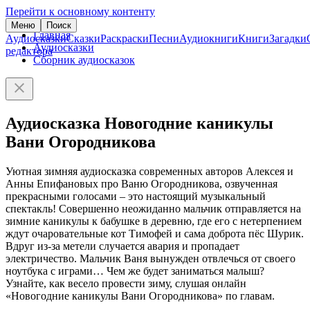
Перейти к основному контенту
Меню
Поиск
Главная
Аудиосказки
Сказки
Раскраски
Песни
Аудиокниги
Книги
Загадки
Аудиосказки
редактора
Сборник аудиосказок
Аудиосказка Новогодние каникулы
Вани Огородникова
Уютная зимняя аудиосказка современных авторов Алексея и
Анны Епифановых про Ваню Огородникова, озвученная
прекрасными голосами – это настоящий музыкальный
спектакль! Совершенно неожиданно мальчик отправляется на
зимние каникулы к бабушке в деревню, где его с нетерпением
ждут очаровательные кот Тимофей и сама доброта пёс Шурик.
Вдруг из-за метели случается авария и пропадает
электричество. Мальчик Ваня вынужден отвлечься от своего
ноутбука с играми… Чем же будет заниматься малыш?
Узнайте, как весело провести зиму, слушая онлайн
«Новогодние каникулы Вани Огородникова» по главам.