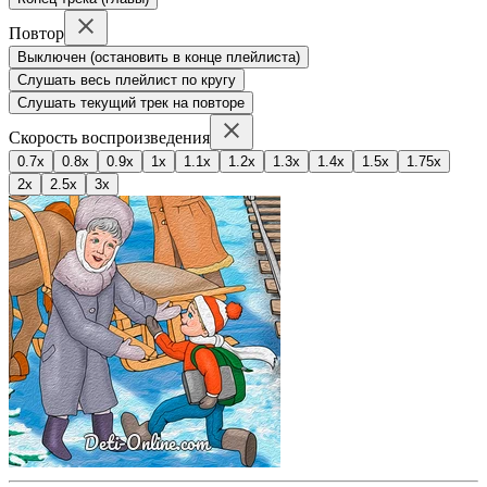
Повтор
Выключен (остановить в конце плейлиста)
Слушать весь плейлист по кругу
Слушать текущий трек на повторе
Скорость воспроизведения
0.7x
0.8x
0.9x
1x
1.1x
1.2x
1.3x
1.4x
1.5x
1.75x
2x
2.5x
3x