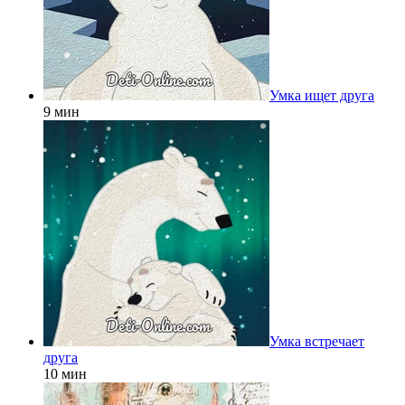
Умка ищет друга
9 мин
Умка встречает
друга
10 мин