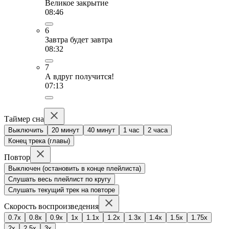
Великое закрытие
08:46
6
Завтра будет завтра
08:32
7
А вдруг получится!
07:13
Таймер сна
Выключить
20 минут
40 минут
1 час
2 часа
Конец трека (главы)
Повтор
Выключен (остановить в конце плейлиста)
Слушать весь плейлист по кругу
Слушать текущий трек на повторе
Скорость воспроизведения
0.7x
0.8x
0.9x
1x
1.1x
1.2x
1.3x
1.4x
1.5x
1.75x
2x
2.5x
3x