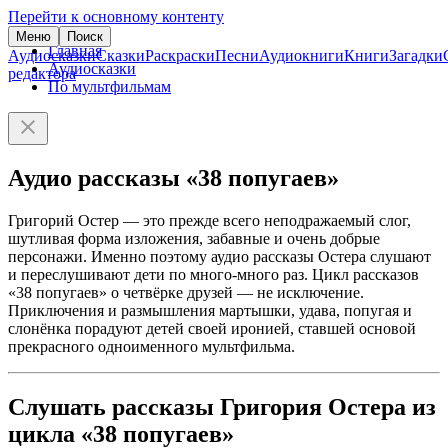
Перейти к основному контенту
Меню
Поиск
Главная
Аудиосказки
Сказки
Раскраски
Песни
Аудиокниги
Книги
Загадки
Аудиосказки
редактора
По мультфильмам
Аудио рассказы «38 попугаев»
Григорий Остер — это прежде всего неподражаемый слог,
шутливая форма изложения, забавные и очень добрые
персонажи. Именно поэтому аудио рассказы Остера слушают
и переслушивают дети по много-много раз. Цикл рассказов
«38 попугаев» о четвёрке друзей — не исключение.
Приключения и размышления мартышки, удава, попугая и
слонёнка порадуют детей своей иронией, ставшей основой
прекрасного одноименного мультфильма.
Слушать рассказы Григория Остера из
цикла «38 попугаев»