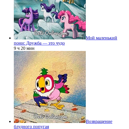
Мой маленький
пони: Дружба — это чудо
9 ч 20 мин
Возвращение
блудного попугая