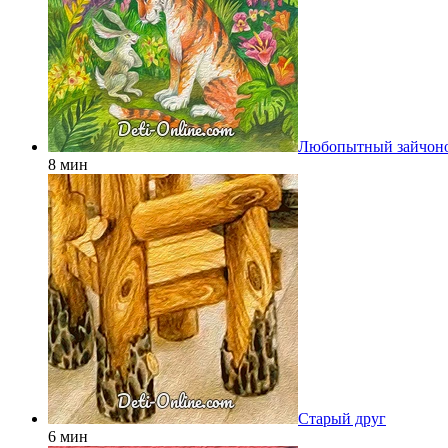
Любопытный зайчон
8 мин
Старый друг
6 мин