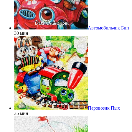
Автомобильчик Бип
30 мин
Паровозик Пых
35 мин