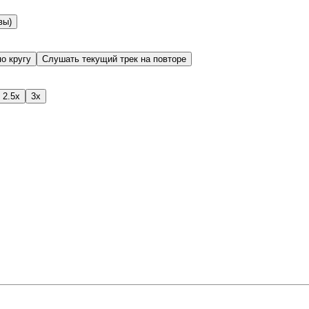
вы)
о кругу
Слушать текущий трек на повторе
2.5x
3x