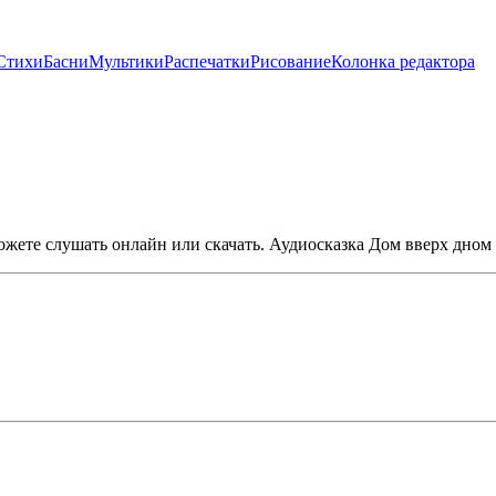
Стихи
Басни
Мультики
Распечатки
Рисование
Колонка редактора
жете слушать онлайн или скачать. Аудиосказка Дом вверх дном 