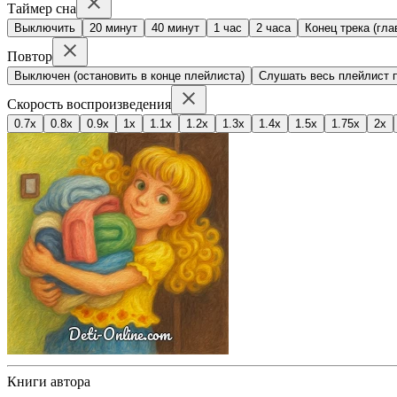
Таймер сна
Выключить
20 минут
40 минут
1 час
2 часа
Конец трека (гла
Повтор
Выключен (остановить в конце плейлиста)
Слушать весь плейлист п
Скорость воспроизведения
0.7x
0.8x
0.9x
1x
1.1x
1.2x
1.3x
1.4x
1.5x
1.75x
2x
Книги автора