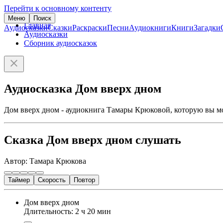
Перейти к основному контенту
Меню
Поиск
Главная
Аудиосказки
Сказки
Раскраски
Песни
Аудиокниги
Книги
Загадки
Аудиосказки
Сборник аудиосказок
Аудиосказка Дом вверх дном
Дом вверх дном - аудиокнига Тамары Крюковой, которую вы мо
Сказка Дом вверх дном слушать
Автор: Тамара Крюкова
Таймер
Скорость
Повтор
Дом вверх дном
Длительность: 2 ч 20 мин