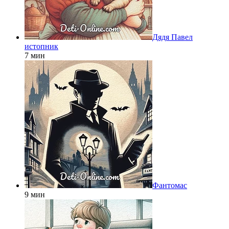
Дядя Павел
истопник
7 мин
Фантомас
9 мин