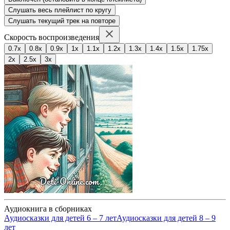
Слушать весь плейлист по кругу
Слушать текущий трек на повторе
Скорость воспроизведения
0.7x
0.8x
0.9x
1x
1.1x
1.2x
1.3x
1.4x
1.5x
1.75x
2x
2.5x
3x
Аудиокнига в сборниках
Аудиосказки для детей 6 – 7 лет
Аудиосказки для детей 8 – 9
лет