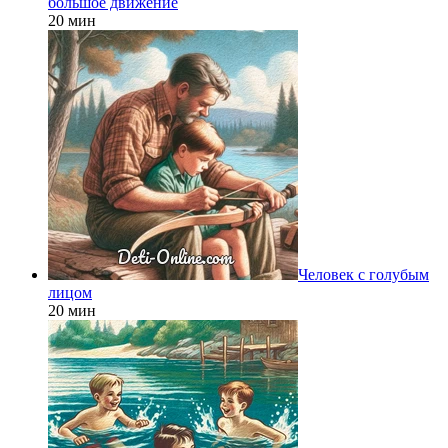
большое движение
20 мин
Человек с голубым
лицом
20 мин