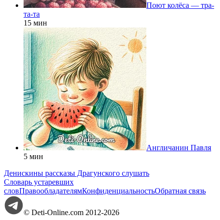
Поют колёса — тра-
та-та
15 мин
Англичанин Павля
5 мин
Денискины рассказы Драгунского слушать
Словарь устаревших
слов
Правообладателям
Конфиденциальность
Обратная связь
© Deti-Online.com 2012-2026