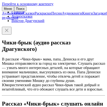
Перейти к основному контенту
Меню
Поиск
Главная
Аудиосказки
Сказки
Раскраски
Песни
Аудиокниги
Книги
Загадки
Аудиосказки
редактора
Виктор Драгунский
Чики-брык (аудио рассказ
Драгунского)
В рассказе «Чики-брык» мама, папа, Дениска и его друг
Мишка отправляются за город на электричке. Слушать рассказ
— узнать много интересных деталей, на которые обращают
внимание мальчишки, высунувшись из окна. Папа Дениски
устраивает представление, чтобы отвлечь детей и поражает
своими умениями Мишку до глубины души.
Юмористический аудио рассказ Чики-брык такой добрый и
незатейливый, что его обожают слушать все дети и взрослые.
Рассказ «Чики-брык» слушать онлайн