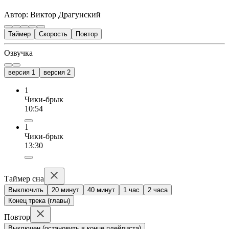
Автор: Виктор Драгунский
Таймер
Скорость
Повтор
Озвучка
версия 1
версия 2
1
Чики-брык
10:54
1
Чики-брык
13:30
Таймер сна
Выключить
20 минут
40 минут
1 час
2 часа
Конец трека (главы)
Повтор
Выключен (остановить в конце плейлиста)