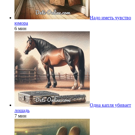
Надо иметь чувство
юмора
6 мин
Одна капля убивает
лошадь
7 мин