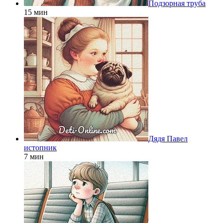
Подзорная труба
15 мин
Дядя Павел
истопник
7 мин