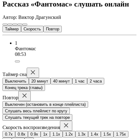
Рассказ «Фантомас» слушать онлайн
Автор: Виктор Драгунский
Таймер
Скорость
Повтор
1
Фантомас
08:53
Таймер сна
Выключить
20 минут
40 минут
1 час
2 часа
Конец трека (главы)
Повтор
Выключен (остановить в конце плейлиста)
Слушать весь плейлист по кругу
Слушать текущий трек на повторе
Скорость воспроизведения
0.7x
0.8x
0.9x
1x
1.1x
1.2x
1.3x
1.4x
1.5x
1.75x