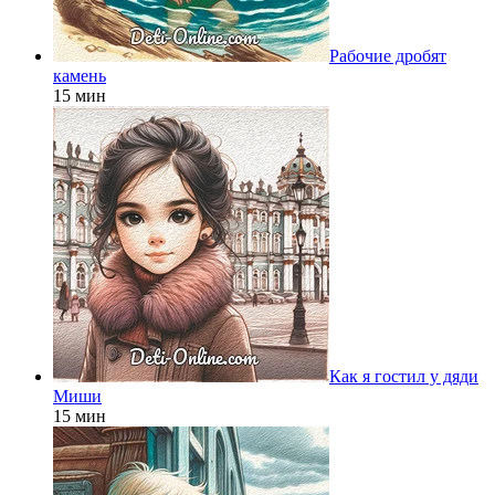
Рабочие дробят
камень
15 мин
Как я гостил у дяди
Миши
15 мин