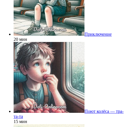
Приключение
20 мин
Поют колёса — тра-
та-та
15 мин