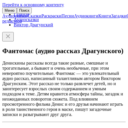
Перейти к основному контенту
Меню
Поиск
Главная
Аудиосказки
Сказки
Раскраски
Песни
Аудиокниги
Книги
Загадки
Аудиосказки
редактора
Виктор Драгунский
Фантомас (аудио рассказ Драгунского)
Денискины рассказы всегда такие разные, смешные и
трогательные, а бывают и очень необычные, при этом
невероятно поучительные. Фантомас — это увлекательный
аудио рассказ, написанный талантливым автором Виктором
Драгунским. Этот рассказ не только развлечет детей, но и
заинтересует взрослых своим содержанием и умным
подходом к теме. Детям нравится атмосфера тайны, загадок и
неожиданных поворотов сюжета. Под влиянием
просмотренного фильма Денис и его друзья начинают играть
в роли таинственного героя в маске, пишут загадочные
записки и разыгрывают друг друга.