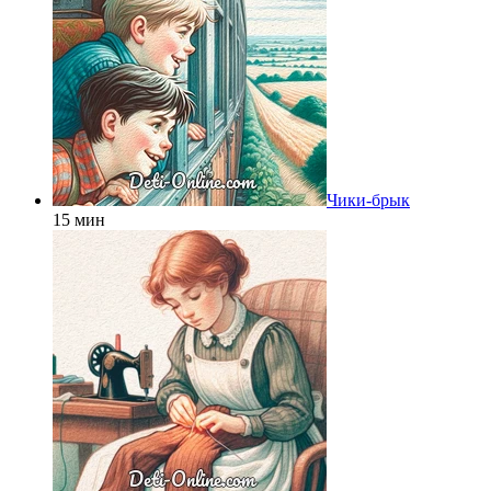
Чики-брык
15 мин