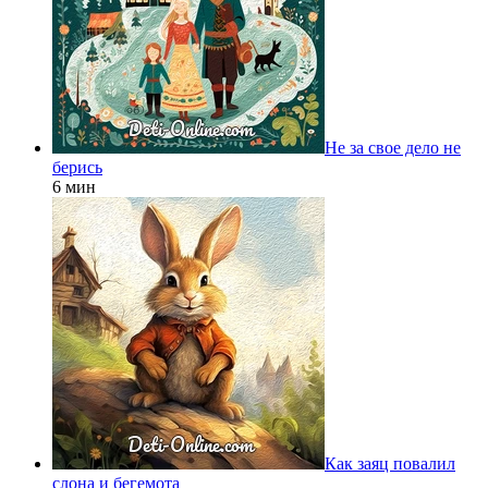
Не за свое дело не
берись
6 мин
Как заяц повалил
слона и бегемота