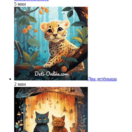
5 мин
Два детёныша
2 мин