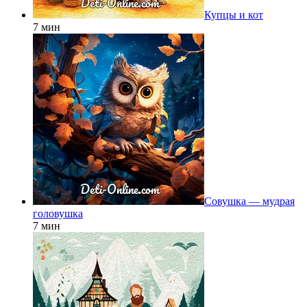
Купцы и кот
7 мин
Совушка — мудрая
головушка
7 мин