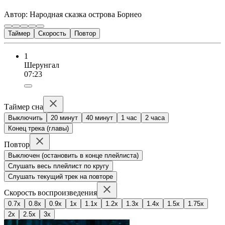
Автор: Народная сказка острова Борнео
Таймер
Скорость
Повтор
1
Шерунгал
07:23
Таймер сна
Выключить
20 минут
40 минут
1 час
2 часа
Конец трека (главы)
Повтор
Выключен (остановить в конце плейлиста)
Слушать весь плейлист по кругу
Слушать текущий трек на повторе
Скорость воспроизведения
0.7x
0.8x
0.9x
1x
1.1x
1.2x
1.3x
1.4x
1.5x
1.75x
2x
2.5x
3x