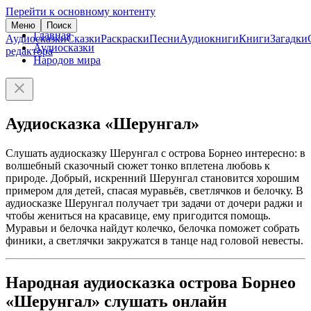
Перейти к основному контенту
Меню
Поиск
Главная
Аудиосказки
Сказки
Раскраски
Песни
Аудиокниги
Книги
Загадки
Аудиосказки
редактора
Народов мира
Аудиосказка «Шерунгал»
Слушать аудиосказку Шерунгал с острова Борнео интересно: в
волшебный сказочный сюжет тонко вплетена любовь к
природе. Добрый, искренний Шерунгал становится хорошим
примером для детей, спасая муравьёв, светлячков и белочку. В
аудиосказке Шерунгал получает три задачи от дочери раджи и
чтобы жениться на красавице, ему пригодится помощь.
Муравьи и белочка найдут колечко, белочка поможет собрать
финики, а светлячки закружатся в танце над головой невесты.
Народная аудиосказка острова Борнео
«Шерунгал» слушать онлайн