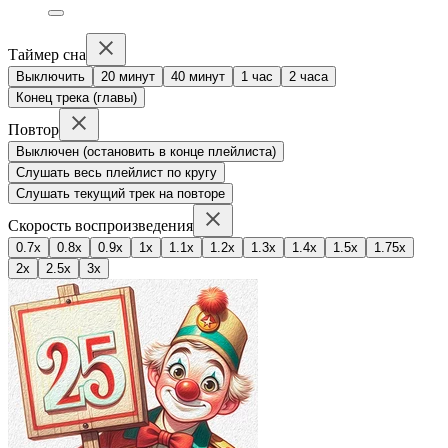
Таймер сна
Выключить
20 минут
40 минут
1 час
2 часа
Конец трека (главы)
Повтор
Выключен (остановить в конце плейлиста)
Слушать весь плейлист по кругу
Слушать текущий трек на повторе
Скорость воспроизведения
0.7x
0.8x
0.9x
1x
1.1x
1.2x
1.3x
1.4x
1.5x
1.75x
2x
2.5x
3x