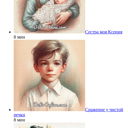
Сестра моя Ксения
8 мин
Сражение у чистой
речки
8 мин