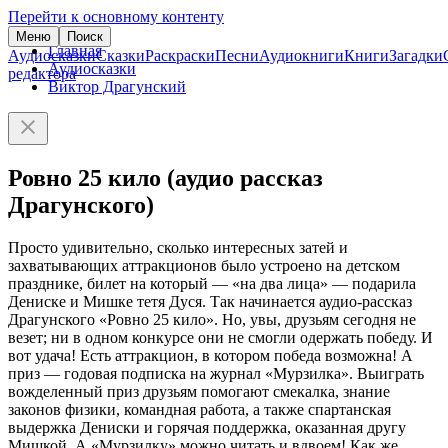
Перейти к основному контенту
Меню
Поиск
Главная
Аудиосказки
Сказки
Раскраски
Песни
Аудиокниги
Книги
Загадки
Аудиосказки
редактора
Виктор Драгунский
Ровно 25 кило (аудио рассказ
Драгунского)
Просто удивительно, сколько интересных затей и
захватывающих аттракционов было устроено на детском
празднике, билет на который — «на два лица» — подарила
Дениске и Мишке тетя Дуся. Так начинается аудио-рассказ
Драгунского «Ровно 25 кило». Но, увы, друзьям сегодня не
везет; ни в одном конкурсе они не смогли одержать победу. И
вот удача! Есть аттракцион, в котором победа возможна! А
приз — годовая подписка на журнал «Мурзилка». Выиграть
вожделенный приз друзьям помогают смекалка, знание
законов физики, командная работа, а также спартанская
выдержка Дениски и горячая поддержка, оказанная другу
Мишкой. А «Мурзилку» можно читать и вдвоем! Как же