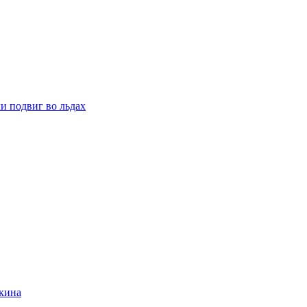
и подвиг во льдах
кина