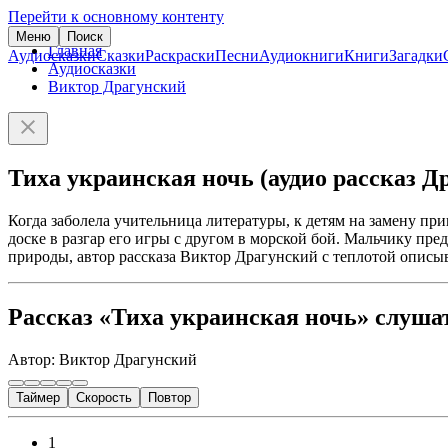
Перейти к основному контенту
Меню
Поиск
Главная
Аудиосказки
Сказки
Раскраски
Песни
Аудиокниги
Книги
Загадки
Аудиосказки
Виктор Драгунский
Тиха украинская ночь (аудио рассказ Д
Когда заболела учительница литературы, к детям на замену пр
доске в разгар его игры с другом в морской бой. Мальчику пр
природы, автор рассказа Виктор Драгунский с теплотой описыва
Рассказ «Тиха украинская ночь» слуша
Автор: Виктор Драгунский
Таймер
Скорость
Повтор
1