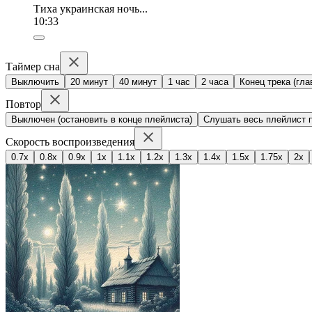
Тиха украинская ночь...
10:33
Таймер сна
Выключить
20 минут
40 минут
1 час
2 часа
Конец трека (гла
Повтор
Выключен (остановить в конце плейлиста)
Слушать весь плейлист п
Скорость воспроизведения
0.7x
0.8x
0.9x
1x
1.1x
1.2x
1.3x
1.4x
1.5x
1.75x
2x