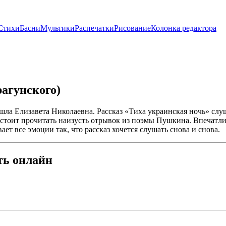
Стихи
Басни
Мультики
Распечатки
Рисование
Колонка редактора
рагунского)
ишла Елизавета Николаевна. Рассказ «Тиха украинская ночь» сл
едстоит прочитать наизусть отрывок из поэмы Пушкина. Впечатл
ет все эмоции так, что рассказ хочется слушать снова и снова.
ть онлайн