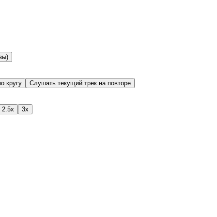
вы)
о кругу
Слушать текущий трек на повторе
2.5x
3x