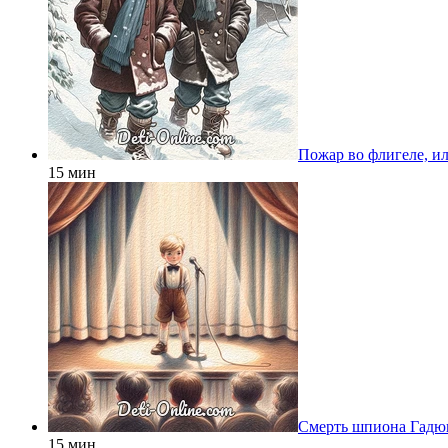
Пожар во флигеле, ил
15 мин
Смерть шпиона Гадю
15 мин