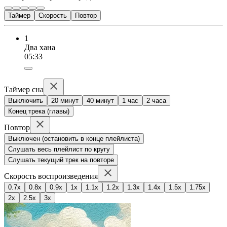
Таймер
Скорость
Повтор
1
Два хана
05:33
Таймер сна
Выключить
20 минут
40 минут
1 час
2 часа
Конец трека (главы)
Повтор
Выключен (остановить в конце плейлиста)
Слушать весь плейлист по кругу
Слушать текущий трек на повторе
Скорость воспроизведения
0.7x
0.8x
0.9x
1x
1.1x
1.2x
1.3x
1.4x
1.5x
1.75x
2x
2.5x
3x