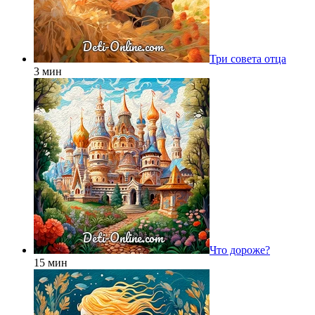
Три совета отца
3 мин
Что дороже?
15 мин