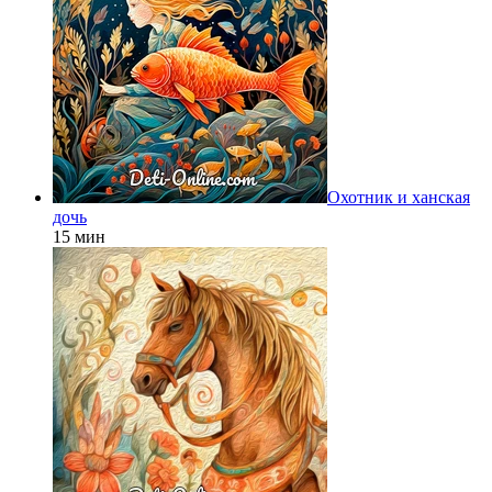
Охотник и ханская
дочь
15 мин