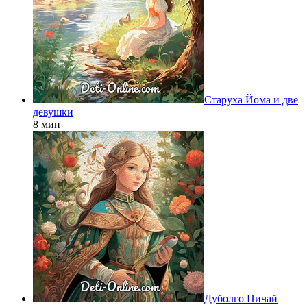
Старуха Йома и две
девушки
8 мин
Дуболго Пичай