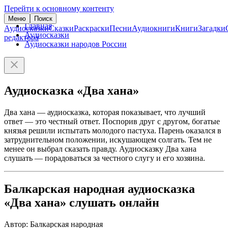
Перейти к основному контенту
Меню
Поиск
Главная
Аудиосказки
Сказки
Раскраски
Песни
Аудиокниги
Книги
Загадки
Аудиосказки
редактора
Аудиосказки народов России
Аудиосказка «Два хана»
Два хана — аудиосказка, которая показывает, что лучший
ответ — это честный ответ. Поспорив друг с другом, богатые
князья решили испытать молодого пастуха. Парень оказался в
затруднительном положении, искушающем солгать. Тем не
менее он выбрал сказать правду. Аудиосказку Два хана
слушать — порадоваться за честного слугу и его хозяина.
Балкарская народная аудиосказка
«Два хана» слушать онлайн
Автор: Балкарская народная