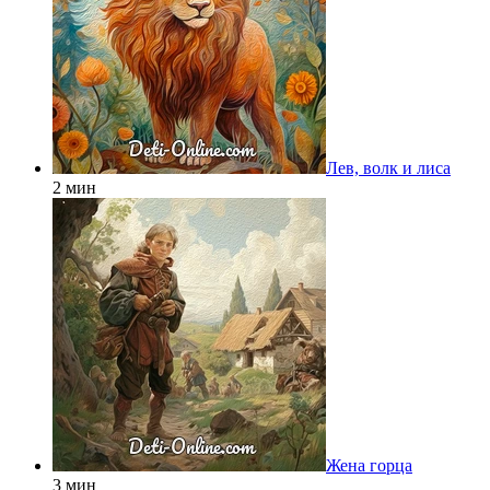
Лев, волк и лиса
2 мин
Жена горца
3 мин