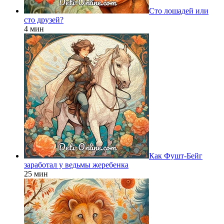
Сто лошадей или
сто друзей?
4 мин
Как Фушт-Бейг
заработал у ведьмы жеребенка
25 мин