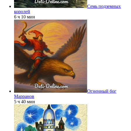
Семь подземных
королей
6 ч 10 мин
Огненный бог
Марранов
5 ч 40 мин