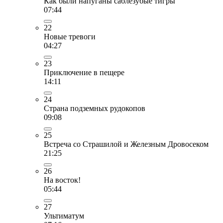
Как были напуганы саблезубые тигры
07:44
22
Новые тревоги
04:27
23
Приключение в пещере
14:11
24
Страна подземных рудокопов
09:08
25
Встреча со Страшилой и Железным Дровосеком
21:25
26
На восток!
05:44
27
Ультиматум