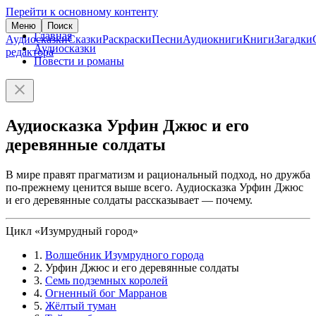
Перейти к основному контенту
Меню
Поиск
Главная
Аудиосказки
Сказки
Раскраски
Песни
Аудиокниги
Книги
Загадки
Аудиосказки
редактора
Повести и романы
Аудиосказка Урфин Джюс и его
деревянные солдаты
В мире правят прагматизм и рациональный подход, но дружба
по-прежнему ценится выше всего. Аудиосказка Урфин Джюс
и его деревянные солдаты рассказывает — почему.
Цикл «Изумрудный город»
1.
Волшебник Изумрудного города
2. Урфин Джюс и его деревянные солдаты
3.
Семь подземных королей
4.
Огненный бог Марранов
5.
Жёлтый туман