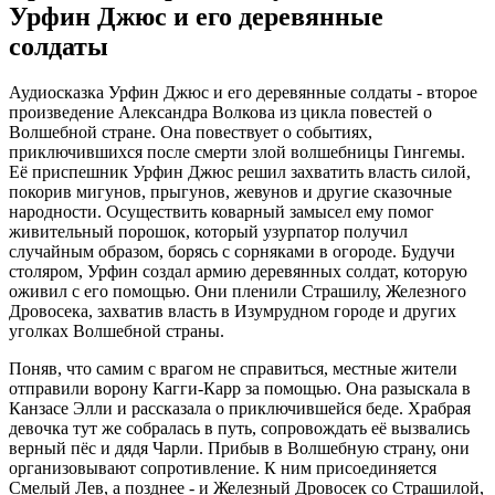
Урфин Джюс и его деревянные
солдаты
Аудиосказка Урфин Джюс и его деревянные солдаты - второе
произведение Александра Волкова из цикла повестей о
Волшебной стране. Она повествует о событиях,
приключившихся после смерти злой волшебницы Гингемы.
Её приспешник Урфин Джюс решил захватить власть силой,
покорив мигунов, прыгунов, жевунов и другие сказочные
народности. Осуществить коварный замысел ему помог
живительный порошок, который узурпатор получил
случайным образом, борясь с сорняками в огороде. Будучи
столяром, Урфин создал армию деревянных солдат, которую
оживил с его помощью. Они пленили Страшилу, Железного
Дровосека, захватив власть в Изумрудном городе и других
уголках Волшебной страны.
Поняв, что самим с врагом не справиться, местные жители
отправили ворону Кагги-Карр за помощью. Она разыскала в
Канзасе Элли и рассказала о приключившейся беде. Храбрая
девочка тут же собралась в путь, сопровождать её вызвались
верный пёс и дядя Чарли. Прибыв в Волшебную страну, они
организовывают сопротивление. К ним присоединяется
Смелый Лев, а позднее - и Железный Дровосек со Страшилой,