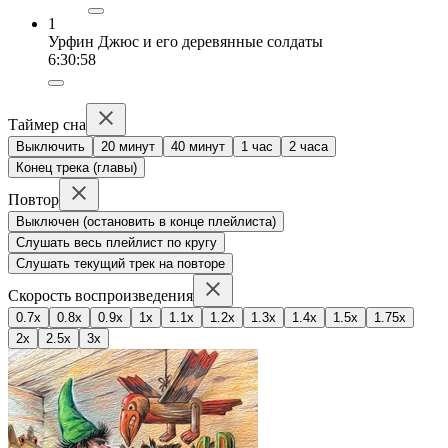
1
Урфин Джюс и его деревянные солдаты
6:30:58
Таймер сна
Выключить
20 минут
40 минут
1 час
2 часа
Конец трека (главы)
Повтор
Выключен (остановить в конце плейлиста)
Слушать весь плейлист по кругу
Слушать текущий трек на повторе
Скорость воспроизведения
0.7x
0.8x
0.9x
1x
1.1x
1.2x
1.3x
1.4x
1.5x
1.75x
2x
2.5x
3x