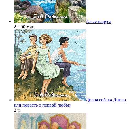
Алые паруса
2 ч 50 мин
Дикая собака Динго
или повесть о первой любви
2 ч