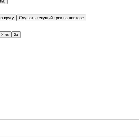
вы)
о кругу
Слушать текущий трек на повторе
2.5x
3x