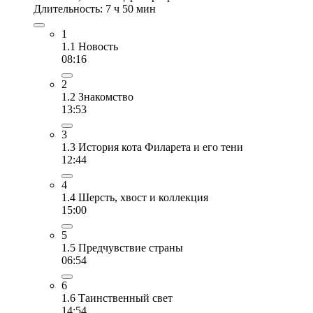
Длительность: 7 ч 50 мин
1
1.1 Новость
08:16
2
1.2 Знакомство
13:53
3
1.3 История кота Филарета и его тени
12:44
4
1.4 Шерсть, хвост и коллекция
15:00
5
1.5 Предчувствие страны
06:54
6
1.6 Таинственный свет
14:54