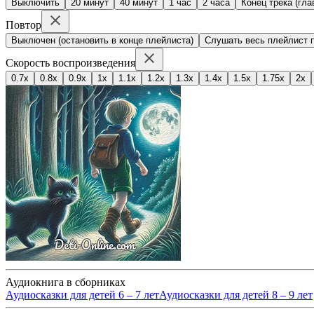
Выключить
20 минут
40 минут
1 час
2 часа
Конец трека (гла
Повтор
Выключен (остановить в конце плейлиста)
Слушать весь плейлист п
Скорость воспроизведения
0.7x
0.8x
0.9x
1x
1.1x
1.2x
1.3x
1.4x
1.5x
1.75x
2x
Аудиокнига в сборниках
Аудиосказки для детей 6 – 7 лет
Аудиосказки для детей 8 – 9 лет