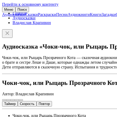
Перейти к основному контенту
Меню
Поиск
Главная
Аудиосказки
Сказки
Раскраски
Песни
Аудиокниги
Книги
Загадки
Аудиосказки
Владислав Крапивин
Аудиосказка «Чоки-чок, или Рыцарь Пр
Чоки-чок, или Рыцарь Прозрачного Кота — сказочная аудиокнига
о брате и сестре Леше и Даше, которые однажды летом случай
Дети отправляются в сказочную страну. Испытания и трудност
Чоки-чок, или Рыцарь Прозрачного Ко
Автор: Владислав Крапивин
Таймер
Скорость
Повтор
Чоки-чок, или Рыцарь Прозрачного Кота