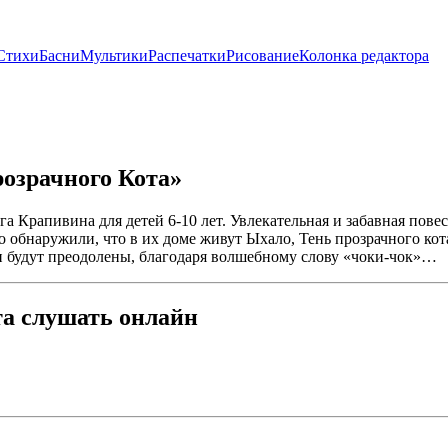
Стихи
Басни
Мультики
Распечатки
Рисование
Колонка редактора
озрачного Кота»
 Крапивина для детей 6-10 лет. Увлекательная и забавная повес
но обнаружили, что в их доме живут Ыхало, Тень прозрачного к
и будут преодолены, благодаря волшебному слову «чоки-чок»…
та слушать онлайн