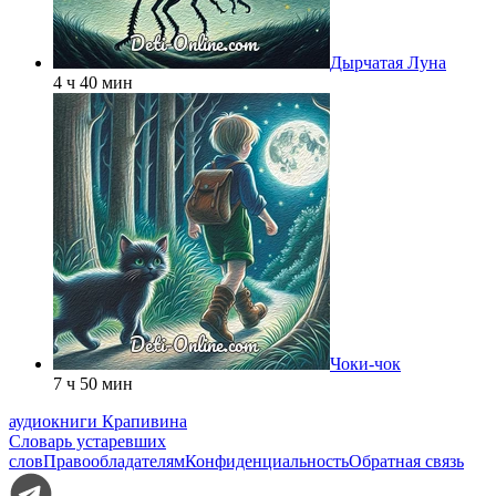
Дырчатая Луна
4 ч 40 мин
Чоки-чок
7 ч 50 мин
аудиокниги Крапивина
Словарь устаревших
слов
Правообладателям
Конфиденциальность
Обратная связь