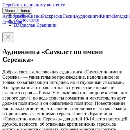
Перейти к основному контенту
Меню
Поиск
Главная
Аудиосказки
Сказки
Раскраски
Песни
Аудиокниги
Книги
Загадки
Аудиосказки
редактора
Владислав Крапивин
Аудиокнига «Самолет по имени
Сережка»
Добрая, светлая, человечная аудиокнига «Самолет по имени
Сережка» — удивительное произведение, наполненное не
только захватывающей историей, но и глубокими смыслами.
Эта аудиокнига отправляет нас в путешествие по жизни
главного героя — Ромы. У мальчишки инвалидное кресло, нет
верного друга, но ведь если ты романтик и мечтатель, то друг
должен появиться и он обязательно появится! Повествование
настолько органично, что словно становишься частью сюжета
и проникаешься эмоциями героев. Повесть Крапивина
«Самолет по имени Сережка» для детей 10-14 лет о настоящей
дружбе, верности, об отважных крапивинских героях, за
которыми хочется следовать, которым хочется подражать.