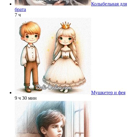
Колыбельная для
брата
7 ч
Мушкетер и фея
9 ч 30 мин