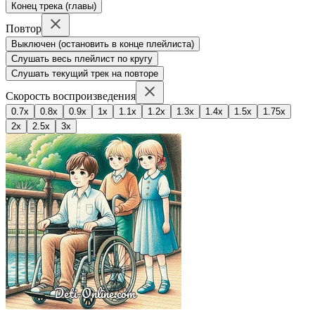
Конец трека (главы)
Повтор
Выключен (остановить в конце плейлиста)
Слушать весь плейлист по кругу
Слушать текущий трек на повторе
Скорость воспроизведения
0.7x
0.8x
0.9x
1x
1.1x
1.2x
1.3x
1.4x
1.5x
1.75x
2x
2.5x
3x