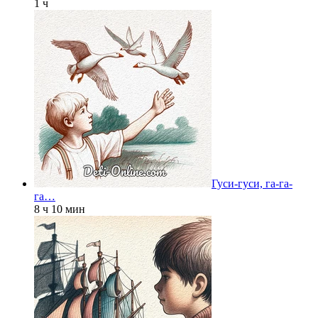
1 ч
Гуси-гуси, га-га-
га…
8 ч 10 мин