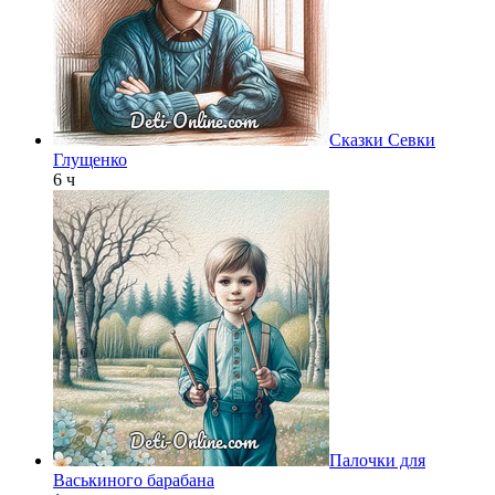
Сказки Севки
Глущенко
6 ч
Палочки для
Васькиного барабана