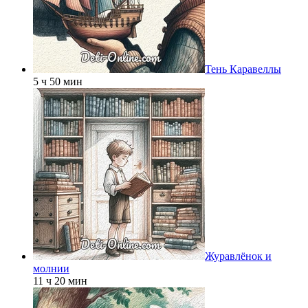
Тень Каравеллы
5 ч 50 мин
Журавлёнок и
молнии
11 ч 20 мин