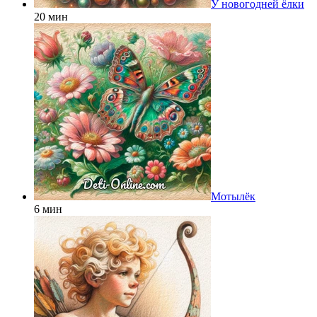
У новогодней ёлки
20 мин
Мотылёк
6 мин