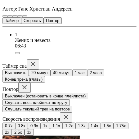
Автор: Ганс Христиан Андерсен
Таймер
Скорость
Повтор
1
Жених и невеста
06:43
Таймер сна
Выключить
20 минут
40 минут
1 час
2 часа
Конец трека (главы)
Повтор
Выключен (остановить в конце плейлиста)
Слушать весь плейлист по кругу
Слушать текущий трек на повторе
Скорость воспроизведения
0.7x
0.8x
0.9x
1x
1.1x
1.2x
1.3x
1.4x
1.5x
1.75x
2x
2.5x
3x