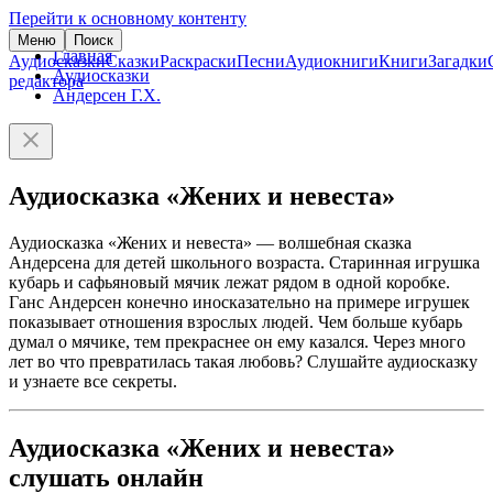
Перейти к основному контенту
Меню
Поиск
Главная
Аудиосказки
Сказки
Раскраски
Песни
Аудиокниги
Книги
Загадки
Аудиосказки
редактора
Андерсен Г.Х.
Аудиосказка «Жених и невеста»
Аудиосказка «Жених и невеста» — волшебная сказка
Андерсена для детей школьного возраста. Старинная игрушка
кубарь и сафьяновый мячик лежат рядом в одной коробке.
Ганс Андерсен конечно иносказательно на примере игрушек
показывает отношения взрослых людей. Чем больше кубарь
думал о мячике, тем прекраснее он ему казался. Через много
лет во что превратилась такая любовь? Слушайте аудиосказку
и узнаете все секреты.
Аудиосказка «Жених и невеста»
слушать онлайн