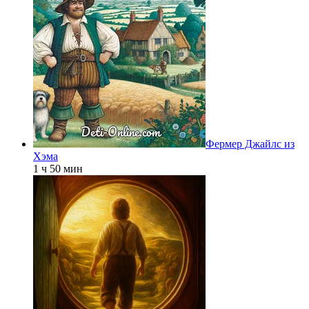
Фермер Джайлс из
Хэма
1 ч 50 мин