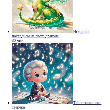
История о
последнем на свете драконе
30 мин
Тайна запечного
сверчка