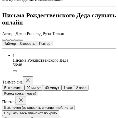
Письма Рождественского Деда слушать
онлайн
Автор: Джон Рональд Руэл Толкин
Таймер
Скорость
Повтор
1
Письма Рождественского Деда
56:48
Таймер сна
Выключить
20 минут
40 минут
1 час
2 часа
Конец трека (главы)
Повтор
Выключен (остановить в конце плейлиста)
Слушать весь плейлист по кругу