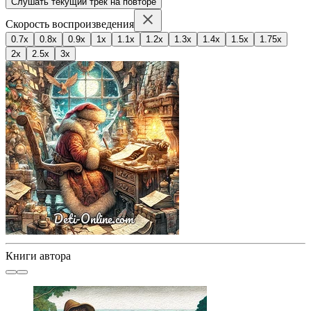
Слушать текущий трек на повторе
Скорость воспроизведения
0.7x
0.8x
0.9x
1x
1.1x
1.2x
1.3x
1.4x
1.5x
1.75x
2x
2.5x
3x
Книги автора