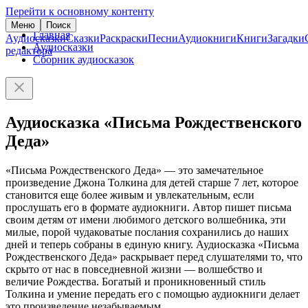
Перейти к основному контенту
Меню
Поиск
Главная
Аудиосказки
Сказки
Раскраски
Песни
Аудиокниги
Книги
Загадки
Аудиосказки
редактора
Сборник аудиосказок
Аудиосказка «Письма Рождественского
Деда»
«Письма Рождественского Деда» — это замечательное
произведение Джона Толкина для детей старше 7 лет, которое
становится еще более живым и увлекательным, если
прослушать его в формате аудиокниги. Автор пишет письма
своим детям от имени любимого детского волшебника, эти
милые, порой чудаковатые послания сохранились до наших
дней и теперь собраны в единую книгу. Аудиосказка «Письма
Рождественского Деда» раскрывает перед слушателями то, что
скрыто от нас в повседневной жизни — волшебство и
величие Рождества. Богатый и проникновенный стиль
Толкина и умение передать его с помощью аудиокниги делает
это произведение незабываемым.