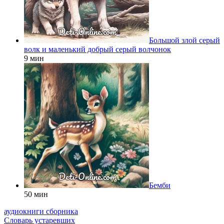
Большой злой серый
волк и маленький добрый серый волчонок
9 мин
Бемби
50 мин
аудиокниги сборника
Словарь устаревших