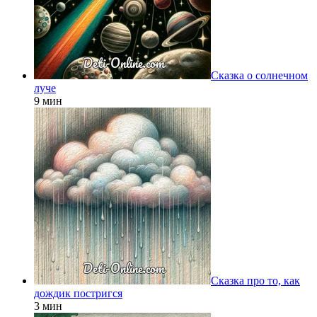
Сказка о солнечном
луче
9 мин
Сказка про то, как
дождик постригся
3 мин