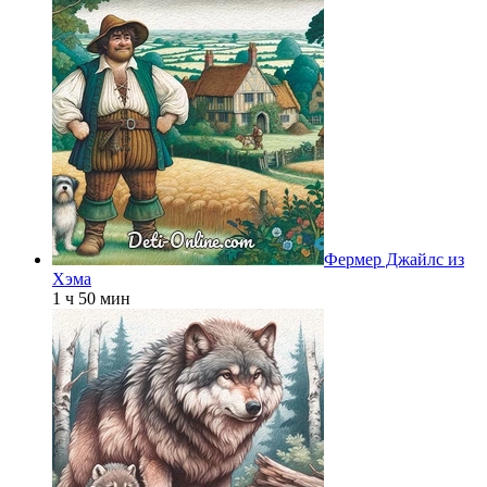
Фермер Джайлс из
Хэма
1 ч 50 мин