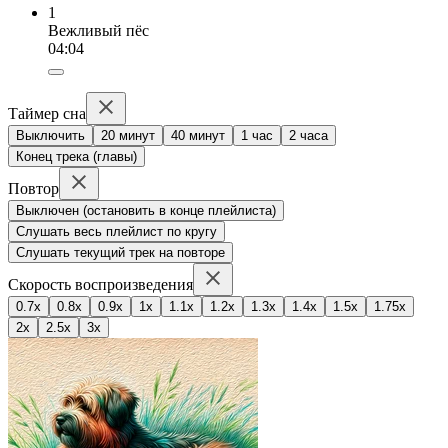
1
Вежливый пёс
04:04
Таймер сна
Выключить
20 минут
40 минут
1 час
2 часа
Конец трека (главы)
Повтор
Выключен (остановить в конце плейлиста)
Слушать весь плейлист по кругу
Слушать текущий трек на повторе
Скорость воспроизведения
0.7x
0.8x
0.9x
1x
1.1x
1.2x
1.3x
1.4x
1.5x
1.75x
2x
2.5x
3x