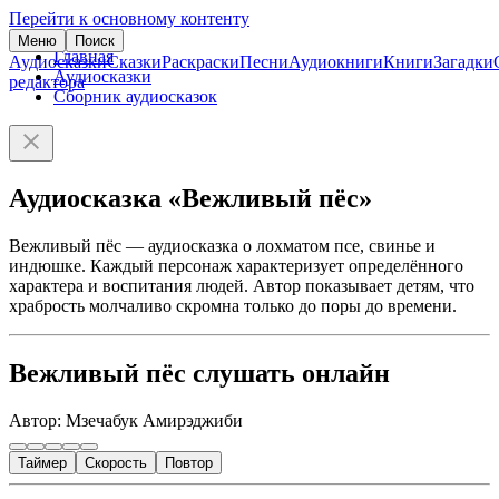
Перейти к основному контенту
Меню
Поиск
Главная
Аудиосказки
Сказки
Раскраски
Песни
Аудиокниги
Книги
Загадки
Аудиосказки
редактора
Сборник аудиосказок
Аудиосказка «Вежливый пёс»
Вежливый пёс — аудиосказка о лохматом псе, свинье и
индюшке. Каждый персонаж характеризует определённого
характера и воспитания людей. Автор показывает детям, что
храбрость молчаливо скромна только до поры до времени.
Вежливый пёс слушать онлайн
Автор: Мзечабук Амирэджиби
Таймер
Скорость
Повтор