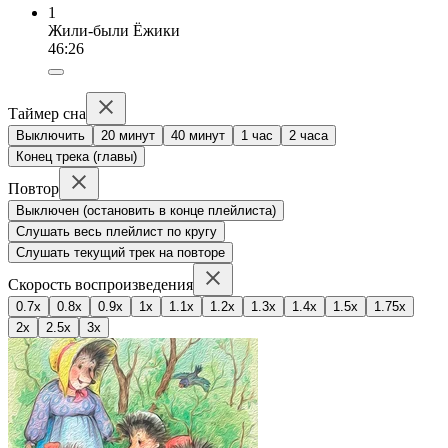
1
Жили-были Ёжики
46:26
Таймер сна
Выключить
20 минут
40 минут
1 час
2 часа
Конец трека (главы)
Повтор
Выключен (остановить в конце плейлиста)
Слушать весь плейлист по кругу
Слушать текущий трек на повторе
Скорость воспроизведения
0.7x
0.8x
0.9x
1x
1.1x
1.2x
1.3x
1.4x
1.5x
1.75x
2x
2.5x
3x