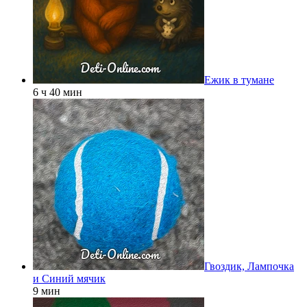
Ежик в тумане
6 ч 40 мин
Гвоздик, Лампочка
и Синий мячик
9 мин