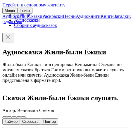
Перейти к основному контенту
Меню
Поиск
Главная
Аудиосказки
Сказки
Раскраски
Песни
Аудиокниги
Книги
Загадки
Аудиосказки
редактора
Сборник аудиосказок
Аудиосказка Жили-были Ёжики
Жили-были Ёжики - инсценировка Вениамина Смехова по
мотивам сказок братьев Гримм, которую вы можете слушать
онлайн или скачать. Аудиосказка Жили-были Ёжики
представлена в формате mp3.
Сказка Жили-были Ёжики слушать
Автор: Вениамин Смехов
Таймер
Скорость
Повтор