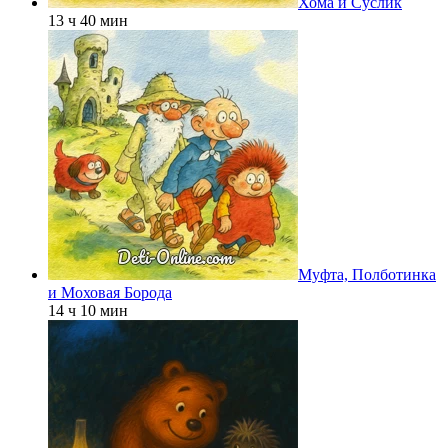
Хома и Суслик
13 ч 40 мин
Муфта, Полботинка
и Моховая Борода
14 ч 10 мин