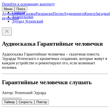
Перейти к основному контенту
Меню
Поиск
Главная
Аудиосказки
Сказки
Раскраски
Песни
Аудиокниги
Книги
Загадки
Аудиосказки
редактора
Эдуард Успенский
Аудиосказка Гарантийные человечки
Аудиосказка Гарантийные человечки – сказочная повесть
Эдуарда Успенского о крошечных созданиях, которые живут в
каждом устройстве и ремонтируют его, если возникает
поломка.
Гарантийные человечки слушать
Автор: Успенский Эдуард
Таймер
Скорость
Повтор