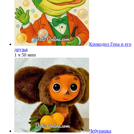
Крокодил Гена и его
друзья
1 ч 50 мин
Чебурашка