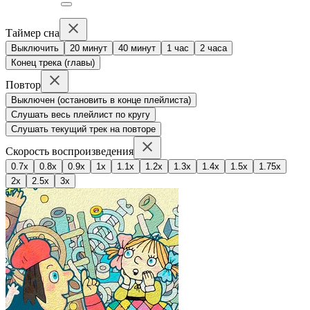
Таймер сна
Выключить
20 минут
40 минут
1 час
2 часа
Конец трека (главы)
Повтор
Выключен (остановить в конце плейлиста)
Слушать весь плейлист по кругу
Слушать текущий трек на повторе
Скорость воспроизведения
0.7x
0.8x
0.9x
1x
1.1x
1.2x
1.3x
1.4x
1.5x
1.75x
2x
2.5x
3x