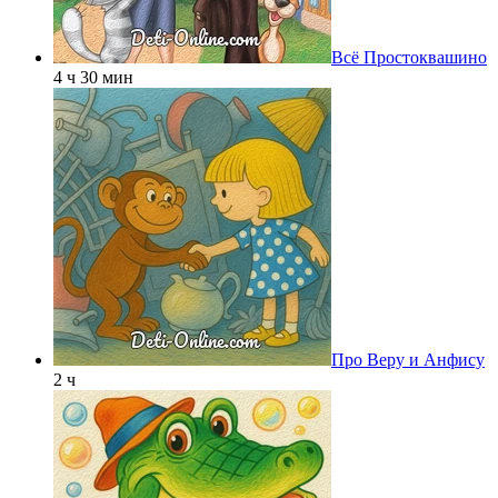
Всё Простоквашино
4 ч 30 мин
Про Веру и Анфису
2 ч