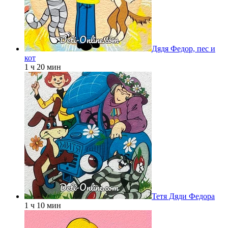
Дядя Федор, пес и
кот
1 ч 20 мин
Тетя Дяди Федора
1 ч 10 мин