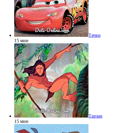
Тачки
15 мин
Тарзан
15 мин