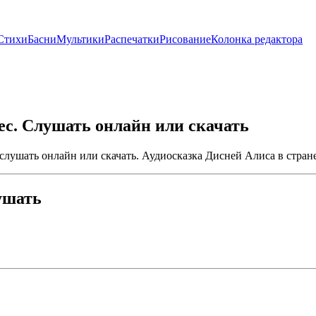
Стихи
Басни
Мультики
Распечатки
Рисование
Колонка редактора
ес. Слушать онлайн или скачать
 слушать онлайн или скачать. Аудиосказка Дисней Алиса в стране
ушать