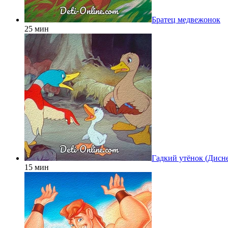
Братец медвежонок
25 мин
Гадкий утёнок (Дисн
15 мин