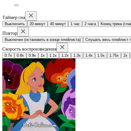
Таймер сна
Выключить
20 минут
40 минут
1 час
2 часа
Конец трека (гла
Повтор
Выключен (остановить в конце плейлиста)
Слушать весь плейлист п
Скорость воспроизведения
0.7x
0.8x
0.9x
1x
1.1x
1.2x
1.3x
1.4x
1.5x
1.75x
2x