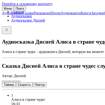
Перейти к основному контенту
Меню
Поиск
Главная
Аудиосказки
Сказки
Раскраски
Песни
Аудиокниги
Книги
Загадки
Аудиосказки
Аудиосказки Дисней
Аудиосказка Дисней Алиса в стране чуд
Алиса в стране чудес - аудиокнига Дисней, которую вы можете
Сказка Дисней Алиса в стране чудес сл
Автор: Дисней
Таймер
Скорость
Повтор
1
Алиса в стране чудес
16:33