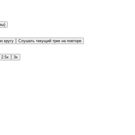
вы)
о кругу
Слушать текущий трек на повторе
2.5x
3x