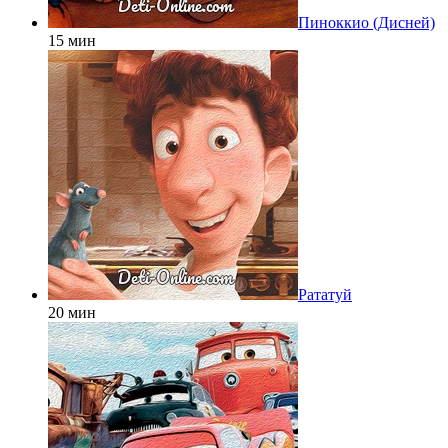
Пиноккио (Дисней)
15 мин
Рататуй
20 мин