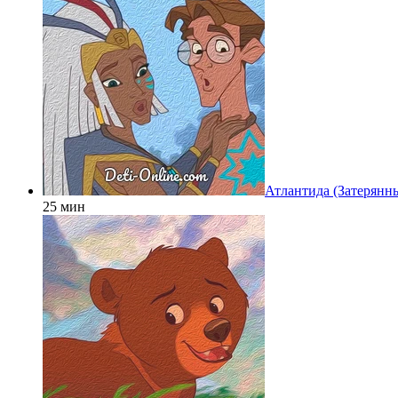
Атлантида (Затерянн
25 мин