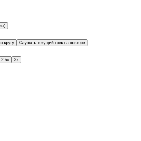
вы)
о кругу
Слушать текущий трек на повторе
2.5x
3x