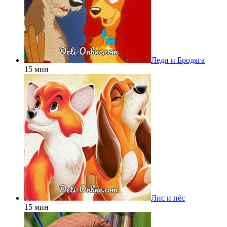
Леди и Бродяга
15 мин
Лис и пёс
15 мин