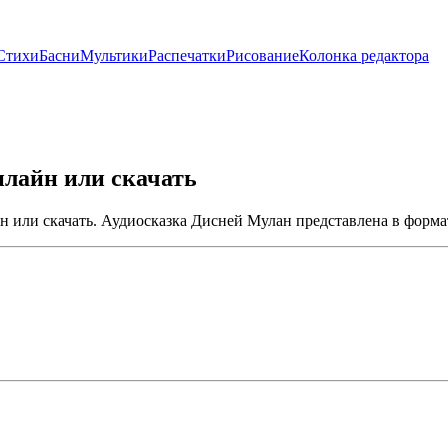
Стихи
Басни
Мультики
Распечатки
Рисование
Колонка редактора
нлайн или скачать
н или скачать. Аудиосказка Дисней Мулан представлена в форма