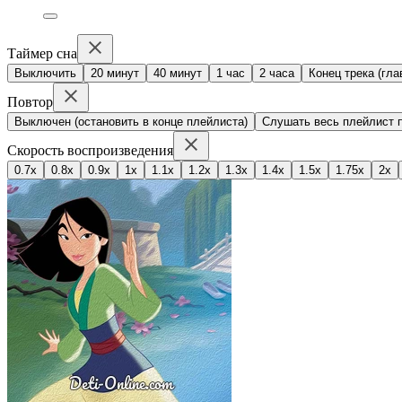
Таймер сна
Выключить
20 минут
40 минут
1 час
2 часа
Конец трека (гла
Повтор
Выключен (остановить в конце плейлиста)
Слушать весь плейлист п
Скорость воспроизведения
0.7x
0.8x
0.9x
1x
1.1x
1.2x
1.3x
1.4x
1.5x
1.75x
2x