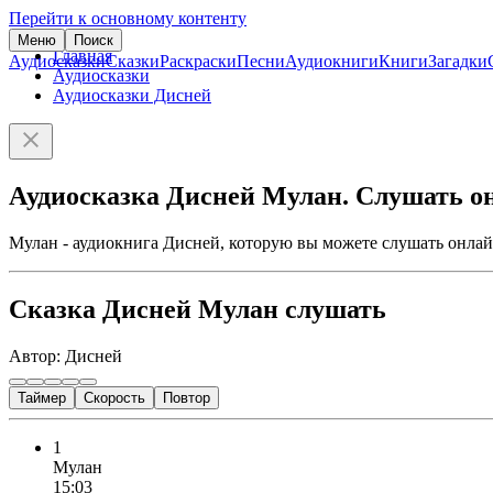
Перейти к основному контенту
Меню
Поиск
Главная
Аудиосказки
Сказки
Раскраски
Песни
Аудиокниги
Книги
Загадки
Аудиосказки
Аудиосказки Дисней
Аудиосказка Дисней Мулан. Слушать о
Мулан - аудиокнига Дисней, которую вы можете слушать онлай
Сказка Дисней Мулан слушать
Автор: Дисней
Таймер
Скорость
Повтор
1
Мулан
15:03