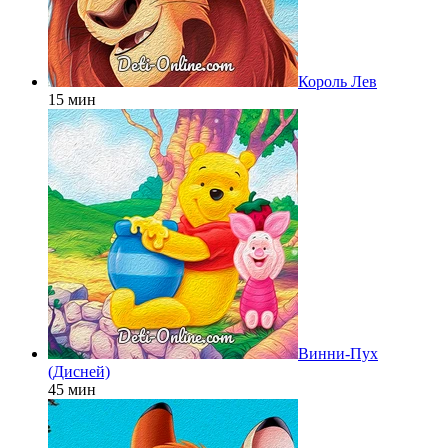
Король Лев
15 мин
Винни-Пух
(Дисней)
45 мин