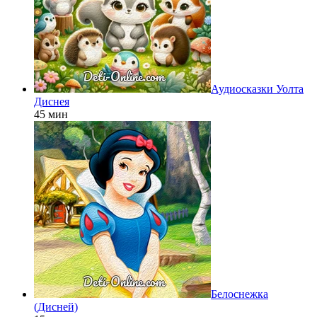
Аудиосказки Уолта
Диснея
45 мин
Белоснежка
(Дисней)