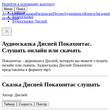
Перейти к основному контенту
Меню
Поиск
Главная
Аудиосказки
Сказки
Раскраски
Песни
Аудиокниги
Книги
Загадки
Аудиосказки
редактора
Аудиосказки Дисней
Аудиосказка Дисней Покахонтас.
Слушать онлайн или скачать
Покахонтас - аудиокнига Дисней, которую вы можете слушать
онлайн или скачать. Аудиосказка Дисней Покахонтас
представлена в формате mp3.
Сказка Дисней Покахонтас слушать
Автор: Дисней
Таймер
Скорость
Повтор