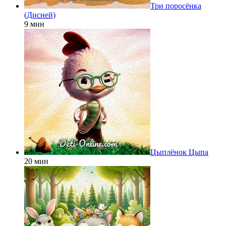
Три поросёнка
(Дисней)
9 мин
Цыплёнок Цыпа
20 мин