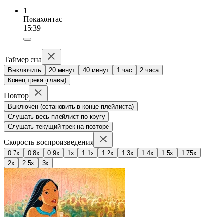
1
Покахонтас
15:39
Таймер сна
Выключить
20 минут
40 минут
1 час
2 часа
Конец трека (главы)
Повтор
Выключен (остановить в конце плейлиста)
Слушать весь плейлист по кругу
Слушать текущий трек на повторе
Скорость воспроизведения
0.7x
0.8x
0.9x
1x
1.1x
1.2x
1.3x
1.4x
1.5x
1.75x
2x
2.5x
3x